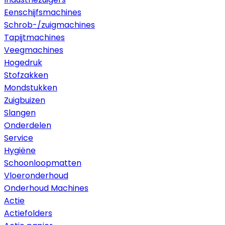
Eenschijfsmachines
Schrob-/zuigmachines
Tapijtmachines
Veegmachines
Hogedruk
Stofzakken
Mondstukken
Zuigbuizen
Slangen
Onderdelen
Service
Hygiëne
Schoonloopmatten
Vloeronderhoud
Onderhoud Machines
Actie
Actiefolders