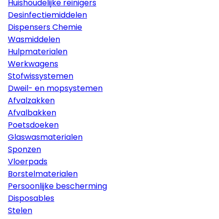
Huishoudelijke reinigers
Desinfectiemiddelen
Dispensers Chemie
Wasmiddelen
Hulpmaterialen
Werkwagens
Stofwissystemen
Dweil- en mopsystemen
Afvalzakken
Afvalbakken
Poetsdoeken
Glaswasmaterialen
Sponzen
Vloerpads
Borstelmaterialen
Persoonlijke bescherming
Disposables
Stelen