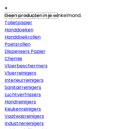
×
×
×
Papier
Geen producten in je winkelmand.
Toiletpapier
Handdoeken
Handdoekrollen
Poetsrollen
Dispensers Papier
Chemie
Vloerbeschermers
Vloerreinigers
Interieurreinigers
Sanitairreinigers
Luchtverfrissers
Handreinigers
Keukenreinigers
Vaatwasreinigers
Industriereinigers