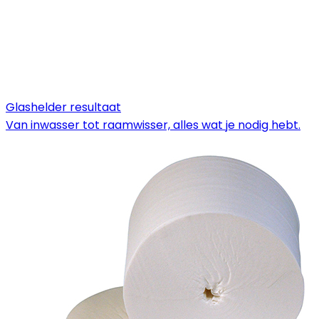
Glashelder resultaat
Van inwasser tot raamwisser, alles wat je nodig hebt.