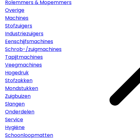
Rolemmers & Mopemmers
Overige
Machines
Stofzuigers
Industriezuigers
Eenschijfsmachines
Schrob-/zuigmachines
Tapijtmachines
Veegmachines
Hogedruk
Stofzakken
Mondstukken
Zuigbuizen
Slangen
Onderdelen
Service
Hygiëne
Schoonloopmatten