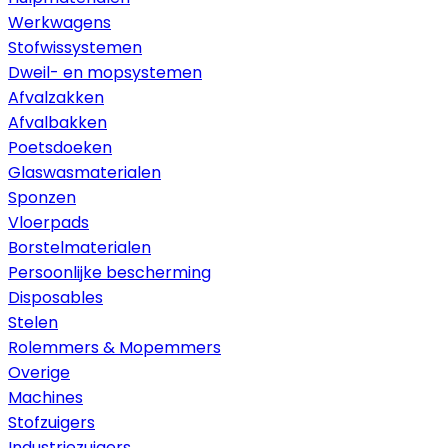
Werkwagens
Stofwissystemen
Dweil- en mopsystemen
Afvalzakken
Afvalbakken
Poetsdoeken
Glaswasmaterialen
Sponzen
Vloerpads
Borstelmaterialen
Persoonlijke bescherming
Disposables
Stelen
Rolemmers & Mopemmers
Overige
Machines
Stofzuigers
Industriezuigers