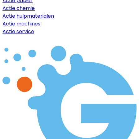
Actie papier
Actie chemie
Actie hulpmaterialen
Actie machines
Actie service