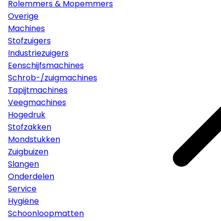
Rolemmers & Mopemmers
Overige
Machines
Stofzuigers
Industriezuigers
Eenschijfsmachines
Schrob-/zuigmachines
Tapijtmachines
Veegmachines
Hogedruk
Stofzakken
Mondstukken
Zuigbuizen
Slangen
Onderdelen
Service
Hygiëne
Schoonloopmatten