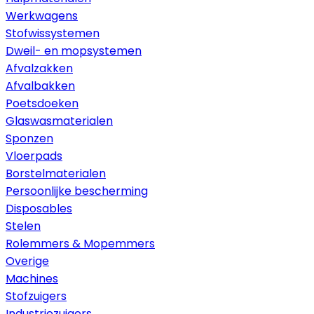
Werkwagens
Stofwissystemen
Dweil- en mopsystemen
Afvalzakken
Afvalbakken
Poetsdoeken
Glaswasmaterialen
Sponzen
Vloerpads
Borstelmaterialen
Persoonlijke bescherming
Disposables
Stelen
Rolemmers & Mopemmers
Overige
Machines
Stofzuigers
Industriezuigers