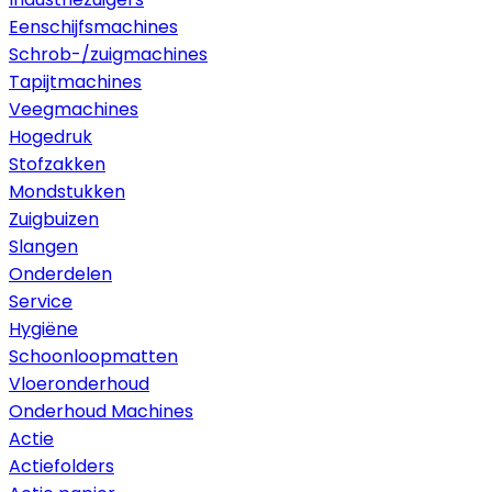
Eenschijfsmachines
Schrob-/zuigmachines
Tapijtmachines
Veegmachines
Hogedruk
Stofzakken
Mondstukken
Zuigbuizen
Slangen
Onderdelen
Service
Hygiëne
Schoonloopmatten
Vloeronderhoud
Onderhoud Machines
Actie
Actiefolders