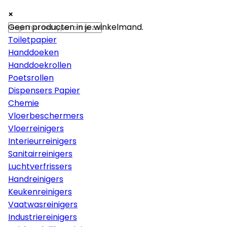
×
×
×
Papier
Geen producten in je winkelmand.
Toiletpapier
Handdoeken
Handdoekrollen
Poetsrollen
Dispensers Papier
Chemie
Vloerbeschermers
Vloerreinigers
Interieurreinigers
Sanitairreinigers
Luchtverfrissers
Handreinigers
Keukenreinigers
Vaatwasreinigers
Industriereinigers