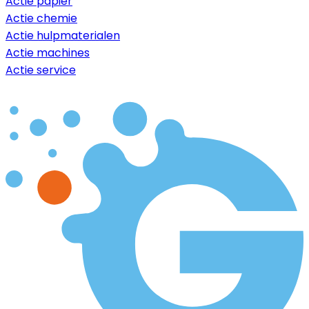
Actie papier
Actie chemie
Actie hulpmaterialen
Actie machines
Actie service