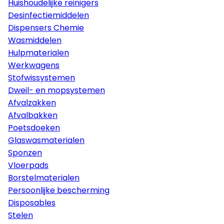
Huishoudelijke reinigers
Desinfectiemiddelen
Dispensers Chemie
Wasmiddelen
Hulpmaterialen
Werkwagens
Stofwissystemen
Dweil- en mopsystemen
Afvalzakken
Afvalbakken
Poetsdoeken
Glaswasmaterialen
Sponzen
Vloerpads
Borstelmaterialen
Persoonlijke bescherming
Disposables
Stelen