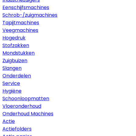
Eenschijfsmachines
Schrob-/zuigmachines
Tapijtmachines
Veegmachines
Hogedruk
Stofzakken
Mondstukken
Zuigbuizen
Slangen
Onderdelen
Service
Hygiëne
Schoonloopmatten
Vloeronderhoud
Onderhoud Machines
Actie
Actiefolders