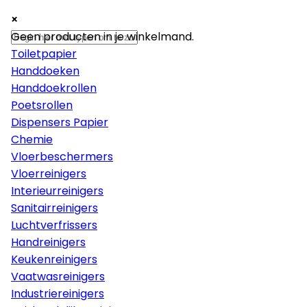
×
×
×
Papier
Geen producten in je winkelmand.
Toiletpapier
Handdoeken
Handdoekrollen
Poetsrollen
Dispensers Papier
Chemie
Vloerbeschermers
Vloerreinigers
Interieurreinigers
Sanitairreinigers
Luchtverfrissers
Handreinigers
Keukenreinigers
Vaatwasreinigers
Industriereinigers