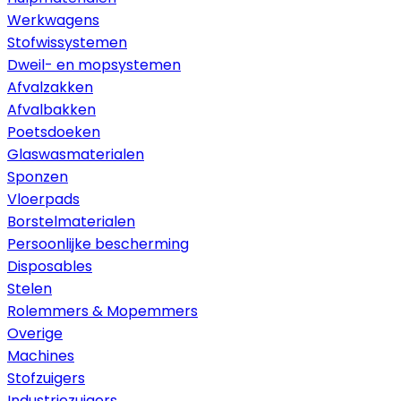
Werkwagens
Stofwissystemen
Dweil- en mopsystemen
Afvalzakken
Afvalbakken
Poetsdoeken
Glaswasmaterialen
Sponzen
Vloerpads
Borstelmaterialen
Persoonlijke bescherming
Disposables
Stelen
Rolemmers & Mopemmers
Overige
Machines
Stofzuigers
Industriezuigers