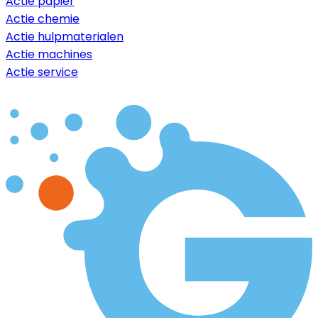
Actie papier
Actie chemie
Actie hulpmaterialen
Actie machines
Actie service