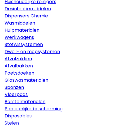
Huishoudelijke reinigers
Desinfectiemiddelen
Dispensers Chemie
Wasmiddelen
Hulpmaterialen
Werkwagens
Stofwissystemen
Dweil- en mopsystemen
Afvalzakken
Afvalbakken
Poetsdoeken
Glaswasmaterialen
Sponzen
Vloerpads
Borstelmaterialen
Persoonlijke bescherming
Disposables
Stelen