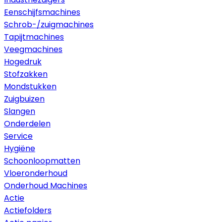
Eenschijfsmachines
Schrob-/zuigmachines
Tapijtmachines
Veegmachines
Hogedruk
Stofzakken
Mondstukken
Zuigbuizen
Slangen
Onderdelen
Service
Hygiëne
Schoonloopmatten
Vloeronderhoud
Onderhoud Machines
Actie
Actiefolders