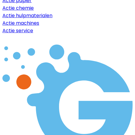
Actie papier
Actie chemie
Actie hulpmaterialen
Actie machines
Actie service