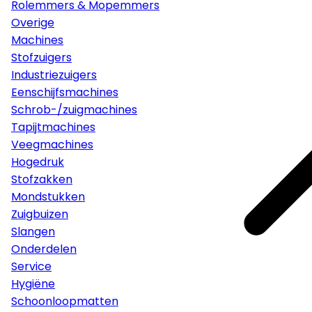
Rolemmers & Mopemmers
Overige
Machines
Stofzuigers
Industriezuigers
Eenschijfsmachines
Schrob-/zuigmachines
Tapijtmachines
Veegmachines
Hogedruk
Stofzakken
Mondstukken
Zuigbuizen
Slangen
Onderdelen
Service
Hygiëne
Schoonloopmatten