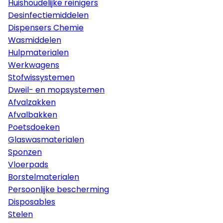
Huishoudelijke reinigers
Desinfectiemiddelen
Dispensers Chemie
Wasmiddelen
Hulpmaterialen
Werkwagens
Stofwissystemen
Dweil- en mopsystemen
Afvalzakken
Afvalbakken
Poetsdoeken
Glaswasmaterialen
Sponzen
Vloerpads
Borstelmaterialen
Persoonlijke bescherming
Disposables
Stelen