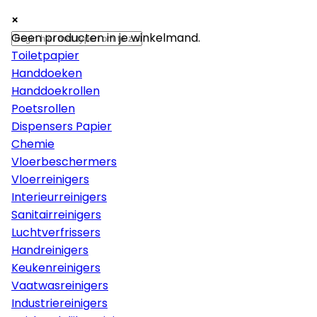
×
×
×
Papier
Geen producten in je winkelmand.
Toiletpapier
Handdoeken
Handdoekrollen
Poetsrollen
Dispensers Papier
Chemie
Vloerbeschermers
Vloerreinigers
Interieurreinigers
Sanitairreinigers
Luchtverfrissers
Handreinigers
Keukenreinigers
Vaatwasreinigers
Industriereinigers