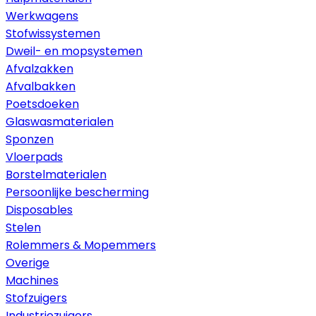
Werkwagens
Stofwissystemen
Dweil- en mopsystemen
Afvalzakken
Afvalbakken
Poetsdoeken
Glaswasmaterialen
Sponzen
Vloerpads
Borstelmaterialen
Persoonlijke bescherming
Disposables
Stelen
Rolemmers & Mopemmers
Overige
Machines
Stofzuigers
Industriezuigers