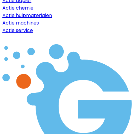
Actie papier
Actie chemie
Actie hulpmaterialen
Actie machines
Actie service