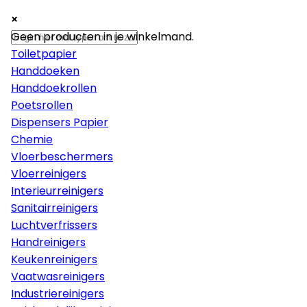
×
×
×
Papier
Geen producten in je winkelmand.
Toiletpapier
Handdoeken
Handdoekrollen
Poetsrollen
Dispensers Papier
Chemie
Vloerbeschermers
Vloerreinigers
Interieurreinigers
Sanitairreinigers
Luchtverfrissers
Handreinigers
Keukenreinigers
Vaatwasreinigers
Industriereinigers