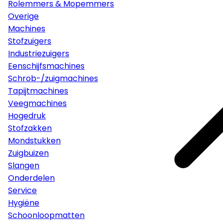
Rolemmers & Mopemmers
Overige
Machines
Stofzuigers
Industriezuigers
Eenschijfsmachines
Schrob-/zuigmachines
Tapijtmachines
Veegmachines
Hogedruk
Stofzakken
Mondstukken
Zuigbuizen
Slangen
Onderdelen
Service
Hygiëne
Schoonloopmatten