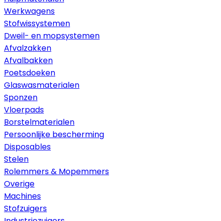
Werkwagens
Stofwissystemen
Dweil- en mopsystemen
Afvalzakken
Afvalbakken
Poetsdoeken
Glaswasmaterialen
Sponzen
Vloerpads
Borstelmaterialen
Persoonlijke bescherming
Disposables
Stelen
Rolemmers & Mopemmers
Overige
Machines
Stofzuigers
Industriezuigers