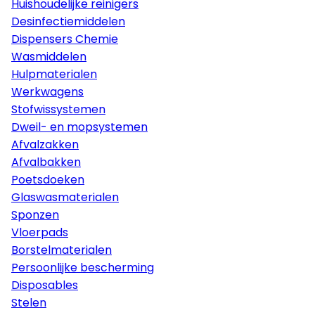
Huishoudelijke reinigers
Desinfectiemiddelen
Dispensers Chemie
Wasmiddelen
Hulpmaterialen
Werkwagens
Stofwissystemen
Dweil- en mopsystemen
Afvalzakken
Afvalbakken
Poetsdoeken
Glaswasmaterialen
Sponzen
Vloerpads
Borstelmaterialen
Persoonlijke bescherming
Disposables
Stelen