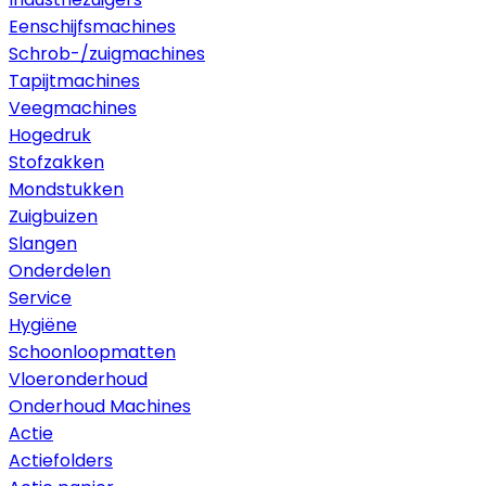
Eenschijfsmachines
Schrob-/zuigmachines
Tapijtmachines
Veegmachines
Hogedruk
Stofzakken
Mondstukken
Zuigbuizen
Slangen
Onderdelen
Service
Hygiëne
Schoonloopmatten
Vloeronderhoud
Onderhoud Machines
Actie
Actiefolders