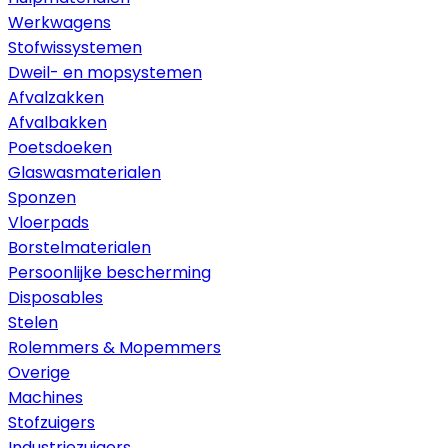
Werkwagens
Stofwissystemen
Dweil- en mopsystemen
Afvalzakken
Afvalbakken
Poetsdoeken
Glaswasmaterialen
Sponzen
Vloerpads
Borstelmaterialen
Persoonlijke bescherming
Disposables
Stelen
Rolemmers & Mopemmers
Overige
Machines
Stofzuigers
Industriezuigers