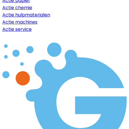
Actie papier
Actie chemie
Actie hulpmaterialen
Actie machines
Actie service