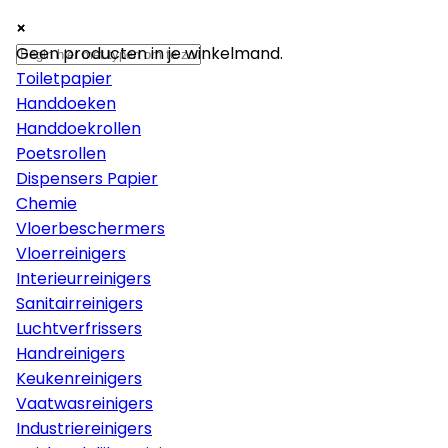
×
×
×
Papier
Geen producten in je winkelmand.
Toiletpapier
Handdoeken
Handdoekrollen
Poetsrollen
Dispensers Papier
Chemie
Vloerbeschermers
Vloerreinigers
Interieurreinigers
Sanitairreinigers
Luchtverfrissers
Handreinigers
Keukenreinigers
Vaatwasreinigers
Industriereinigers