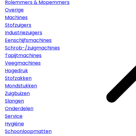
Rolemmers & Mopemmers
Overige
Machines
Stofzuigers
Industriezuigers
Eenschijfsmachines
Schrob-/zuigmachines
Tapijtmachines
Veegmachines
Hogedruk
Stofzakken
Mondstukken
Zuigbuizen
Slangen
Onderdelen
Service
Hygiëne
Schoonloopmatten