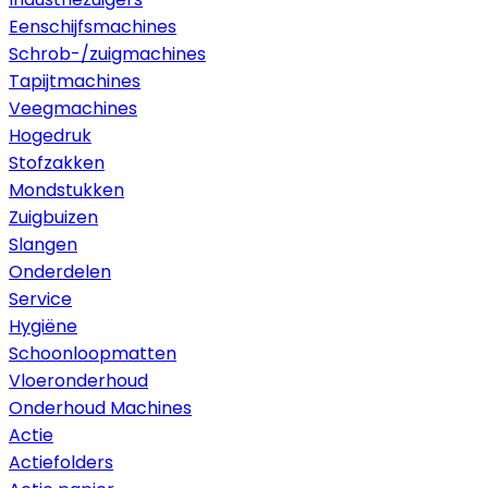
Eenschijfsmachines
Schrob-/zuigmachines
Tapijtmachines
Veegmachines
Hogedruk
Stofzakken
Mondstukken
Zuigbuizen
Slangen
Onderdelen
Service
Hygiëne
Schoonloopmatten
Vloeronderhoud
Onderhoud Machines
Actie
Actiefolders