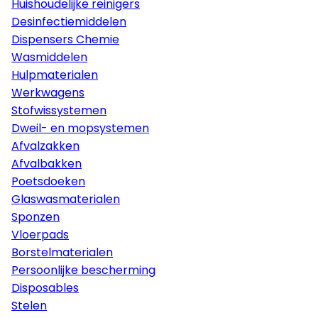
Huishoudelijke reinigers
Desinfectiemiddelen
Dispensers Chemie
Wasmiddelen
Hulpmaterialen
Werkwagens
Stofwissystemen
Dweil- en mopsystemen
Afvalzakken
Afvalbakken
Poetsdoeken
Glaswasmaterialen
Sponzen
Vloerpads
Borstelmaterialen
Persoonlijke bescherming
Disposables
Stelen