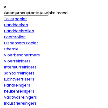
×
×
×
Papier
Geen producten in je winkelmand.
Toiletpapier
Handdoeken
Handdoekrollen
Poetsrollen
Dispensers Papier
Chemie
Vloerbeschermers
Vloerreinigers
Interieurreinigers
Sanitairreinigers
Luchtverfrissers
Handreinigers
Keukenreinigers
Vaatwasreinigers
Industriereinigers