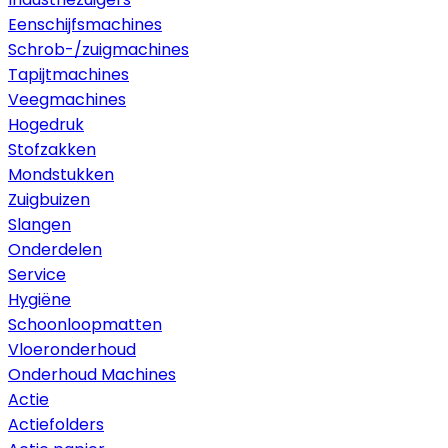
Eenschijfsmachines
Schrob-/zuigmachines
Tapijtmachines
Veegmachines
Hogedruk
Stofzakken
Mondstukken
Zuigbuizen
Slangen
Onderdelen
Service
Hygiëne
Schoonloopmatten
Vloeronderhoud
Onderhoud Machines
Actie
Actiefolders