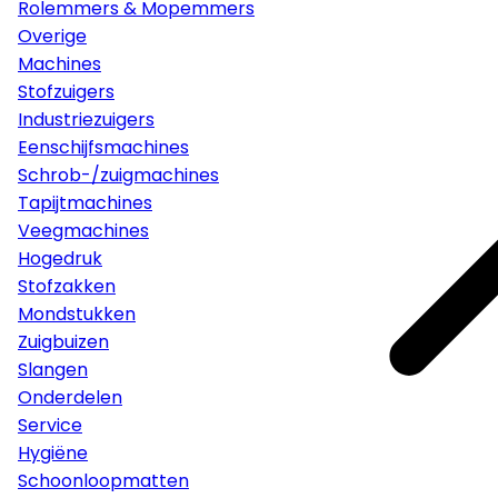
Rolemmers & Mopemmers
Overige
Machines
Stofzuigers
Industriezuigers
Eenschijfsmachines
Schrob-/zuigmachines
Tapijtmachines
Veegmachines
Hogedruk
Stofzakken
Mondstukken
Zuigbuizen
Slangen
Onderdelen
Service
Hygiëne
Schoonloopmatten