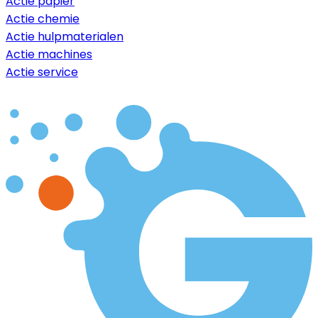
Actie papier
Actie chemie
Actie hulpmaterialen
Actie machines
Actie service