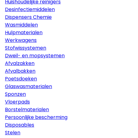
Huishoudelijke reinigers
Desinfectiemiddelen
Dispensers Chemie
Wasmiddelen
Hulpmaterialen
Werkwagens
Stofwissystemen
Dweil- en mopsystemen
Afvalzakken
Afvalbakken
Poetsdoeken
Glaswasmaterialen
Sponzen
Vloerpads
Borstelmaterialen
Persoonlijke bescherming
Disposables
Stelen