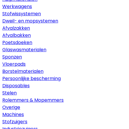
Werkwagens
Stofwissystemen
Dweil- en mopsystemen
Afvalzakken
Afvalbakken
Poetsdoeken
Glaswasmaterialen
Sponzen
Vloerpads
Borstelmaterialen
Persoonlijke bescherming
Disposables
Stelen
Rolemmers & Mopemmers
Overige
Machines
Stofzuigers
Industriezuigers