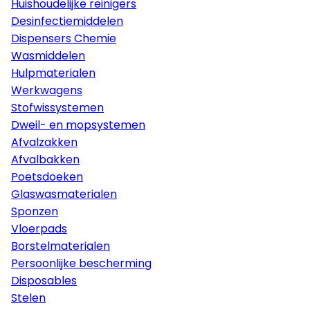
Huishoudelijke reinigers
Desinfectiemiddelen
Dispensers Chemie
Wasmiddelen
Hulpmaterialen
Werkwagens
Stofwissystemen
Dweil- en mopsystemen
Afvalzakken
Afvalbakken
Poetsdoeken
Glaswasmaterialen
Sponzen
Vloerpads
Borstelmaterialen
Persoonlijke bescherming
Disposables
Stelen