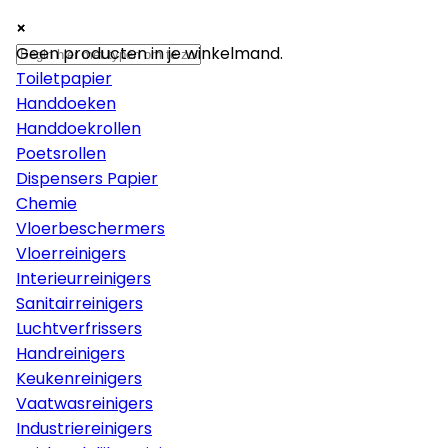
×
×
×
Papier
Geen producten in je winkelmand.
Toiletpapier
Handdoeken
Handdoekrollen
Poetsrollen
Dispensers Papier
Chemie
Vloerbeschermers
Vloerreinigers
Interieurreinigers
Sanitairreinigers
Luchtverfrissers
Handreinigers
Keukenreinigers
Vaatwasreinigers
Industriereinigers