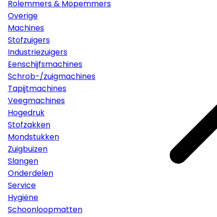
Rolemmers & Mopemmers
Overige
Machines
Stofzuigers
Industriezuigers
Eenschijfsmachines
Schrob-/zuigmachines
Tapijtmachines
Veegmachines
Hogedruk
Stofzakken
Mondstukken
Zuigbuizen
Slangen
Onderdelen
Service
Hygiëne
Schoonloopmatten