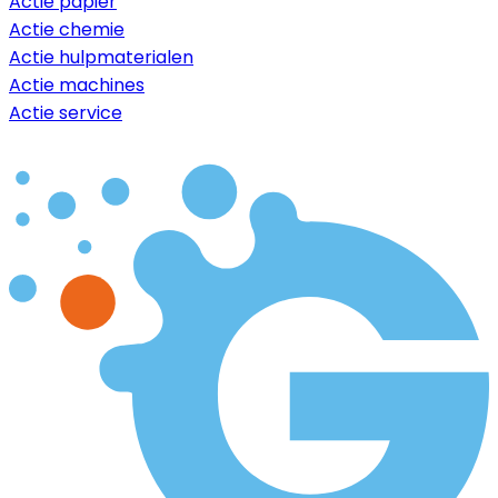
Actie papier
Actie chemie
Actie hulpmaterialen
Actie machines
Actie service