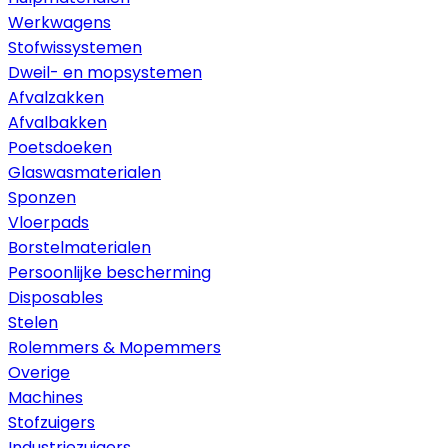
Werkwagens
Stofwissystemen
Dweil- en mopsystemen
Afvalzakken
Afvalbakken
Poetsdoeken
Glaswasmaterialen
Sponzen
Vloerpads
Borstelmaterialen
Persoonlijke bescherming
Disposables
Stelen
Rolemmers & Mopemmers
Overige
Machines
Stofzuigers
Industriezuigers