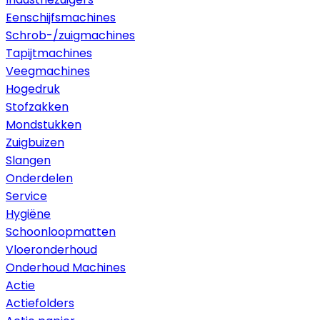
Eenschijfsmachines
Schrob-/zuigmachines
Tapijtmachines
Veegmachines
Hogedruk
Stofzakken
Mondstukken
Zuigbuizen
Slangen
Onderdelen
Service
Hygiëne
Schoonloopmatten
Vloeronderhoud
Onderhoud Machines
Actie
Actiefolders