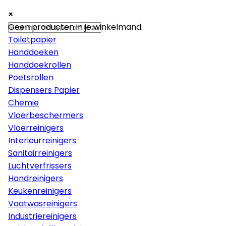
×
×
×
Papier
Geen producten in je winkelmand.
Toiletpapier
Handdoeken
Handdoekrollen
Poetsrollen
Dispensers Papier
Chemie
Vloerbeschermers
Vloerreinigers
Interieurreinigers
Sanitairreinigers
Luchtverfrissers
Handreinigers
Keukenreinigers
Vaatwasreinigers
Industriereinigers