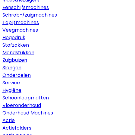
Eenschijfsmachines
Schrob-/zuigmachines
Tapijtmachines
Veegmachines
Hogedruk
Stofzakken
Mondstukken
Zuigbuizen
Slangen
Onderdelen
Service
Hygiëne
Schoonloopmatten
Vloeronderhoud
Onderhoud Machines
Actie
Actiefolders