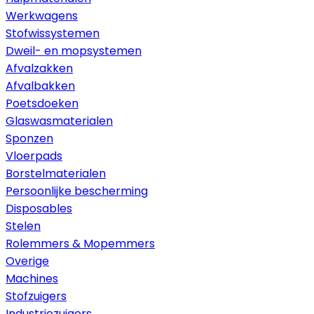
Werkwagens
Stofwissystemen
Dweil- en mopsystemen
Afvalzakken
Afvalbakken
Poetsdoeken
Glaswasmaterialen
Sponzen
Vloerpads
Borstelmaterialen
Persoonlijke bescherming
Disposables
Stelen
Rolemmers & Mopemmers
Overige
Machines
Stofzuigers
Industriezuigers