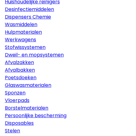
Huishoudelijke reinigers
Desinfectiemiddelen
Dispensers Chemie
Wasmiddelen
Hulpmaterialen
Werkwagens
Stofwissystemen
Dweil- en mopsystemen
Afvalzakken
Afvalbakken
Poetsdoeken
Glaswasmaterialen
Sponzen
Vloerpads
Borstelmaterialen
Persoonlijke bescherming
Disposables
Stelen