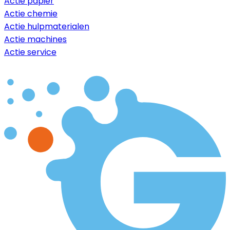
Actie papier
Actie chemie
Actie hulpmaterialen
Actie machines
Actie service