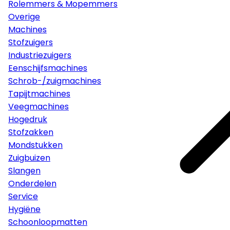
Rolemmers & Mopemmers
Overige
Machines
Stofzuigers
Industriezuigers
Eenschijfsmachines
Schrob-/zuigmachines
Tapijtmachines
Veegmachines
Hogedruk
Stofzakken
Mondstukken
Zuigbuizen
Slangen
Onderdelen
Service
Hygiëne
Schoonloopmatten