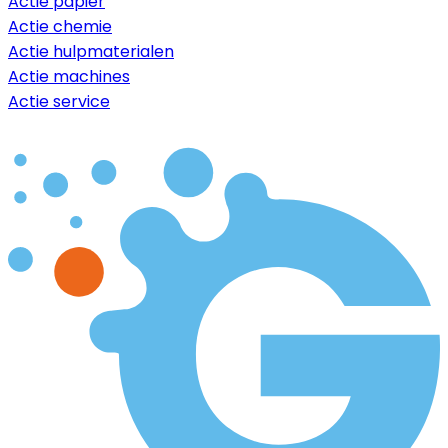
Actie papier
Actie chemie
Actie hulpmaterialen
Actie machines
Actie service