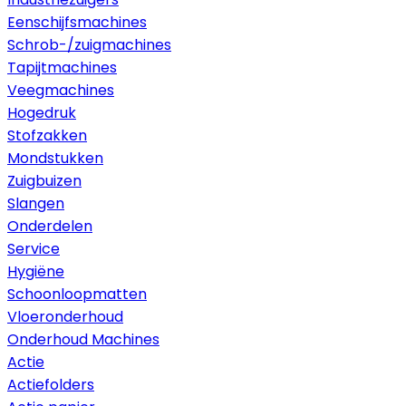
Eenschijfsmachines
Schrob-/zuigmachines
Tapijtmachines
Veegmachines
Hogedruk
Stofzakken
Mondstukken
Zuigbuizen
Slangen
Onderdelen
Service
Hygiëne
Schoonloopmatten
Vloeronderhoud
Onderhoud Machines
Actie
Actiefolders