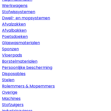
Werkwagens
Stofwissystemen
Dweil- en mopsystemen
Afvalzakken
Afvalbakken
Poetsdoeken
Glaswasmaterialen
Sponzen
Vloerpads
Borstelmaterialen
Persoonlijke bescherming
Disposables
Stelen
Rolemmers & Mopemmers
Overige
Machines
Stofzuigers
Industriezuigers