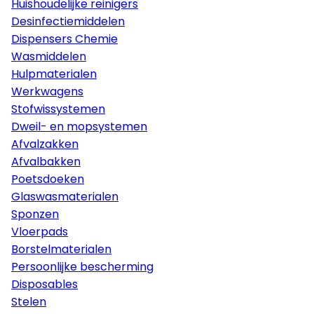
Huishoudelijke reinigers
Desinfectiemiddelen
Dispensers Chemie
Wasmiddelen
Hulpmaterialen
Werkwagens
Stofwissystemen
Dweil- en mopsystemen
Afvalzakken
Afvalbakken
Poetsdoeken
Glaswasmaterialen
Sponzen
Vloerpads
Borstelmaterialen
Persoonlijke bescherming
Disposables
Stelen