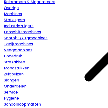
Rolemmers & Mopemmers
Overige
Machines
Stofzuigers
Industriezuigers
Eenschijfsmachines
Schrob-/zuigmachines
Tapijtmachines
Veegmachines
Hogedruk
Stofzakken
Mondstukken
Zuigbuizen
Slangen
Onderdelen
Service
Hygiëne
Schoonloopmatten