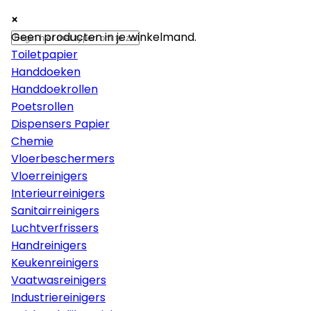
×
×
×
Papier
Geen producten in je winkelmand.
Toiletpapier
Handdoeken
Handdoekrollen
Poetsrollen
Dispensers Papier
Chemie
Vloerbeschermers
Vloerreinigers
Interieurreinigers
Sanitairreinigers
Luchtverfrissers
Handreinigers
Keukenreinigers
Vaatwasreinigers
Industriereinigers