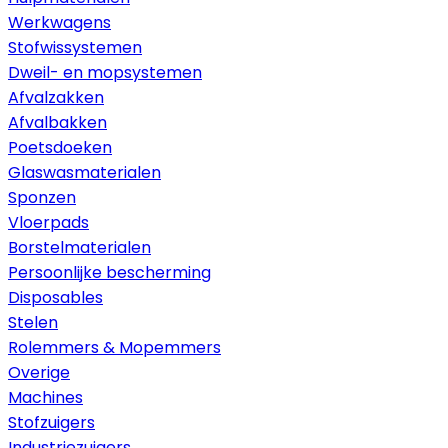
Werkwagens
Stofwissystemen
Dweil- en mopsystemen
Afvalzakken
Afvalbakken
Poetsdoeken
Glaswasmaterialen
Sponzen
Vloerpads
Borstelmaterialen
Persoonlijke bescherming
Disposables
Stelen
Rolemmers & Mopemmers
Overige
Machines
Stofzuigers
Industriezuigers