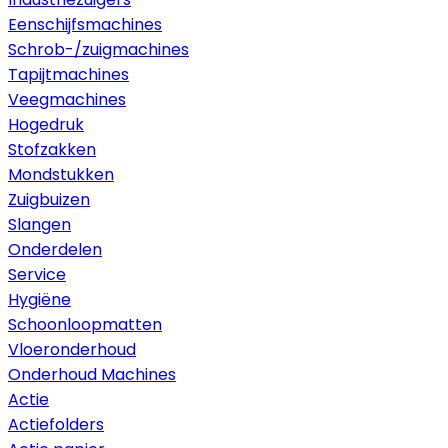
Eenschijfsmachines
Schrob-/zuigmachines
Tapijtmachines
Veegmachines
Hogedruk
Stofzakken
Mondstukken
Zuigbuizen
Slangen
Onderdelen
Service
Hygiëne
Schoonloopmatten
Vloeronderhoud
Onderhoud Machines
Actie
Actiefolders