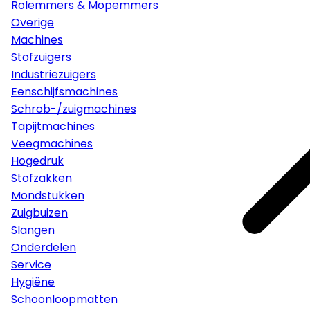
Rolemmers & Mopemmers
Overige
Machines
Stofzuigers
Industriezuigers
Eenschijfsmachines
Schrob-/zuigmachines
Tapijtmachines
Veegmachines
Hogedruk
Stofzakken
Mondstukken
Zuigbuizen
Slangen
Onderdelen
Service
Hygiëne
Schoonloopmatten