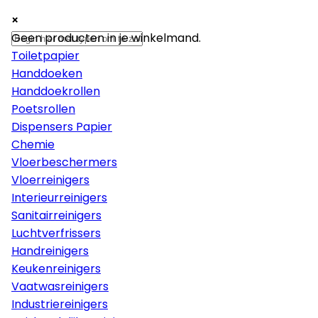
×
×
×
Papier
Geen producten in je winkelmand.
Toiletpapier
Handdoeken
Handdoekrollen
Poetsrollen
Dispensers Papier
Chemie
Vloerbeschermers
Vloerreinigers
Interieurreinigers
Sanitairreinigers
Luchtverfrissers
Handreinigers
Keukenreinigers
Vaatwasreinigers
Industriereinigers