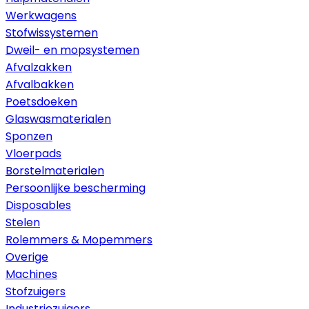
Werkwagens
Stofwissystemen
Dweil- en mopsystemen
Afvalzakken
Afvalbakken
Poetsdoeken
Glaswasmaterialen
Sponzen
Vloerpads
Borstelmaterialen
Persoonlijke bescherming
Disposables
Stelen
Rolemmers & Mopemmers
Overige
Machines
Stofzuigers
Industriezuigers