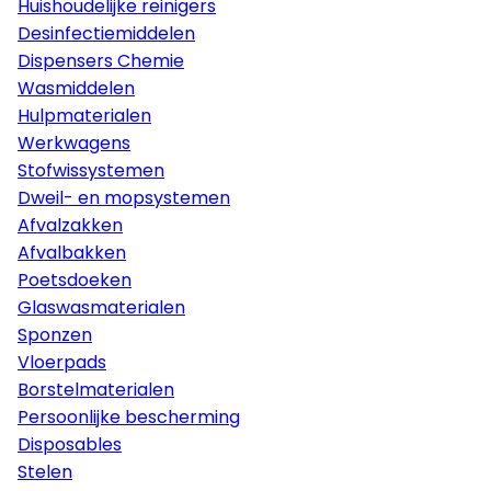
Huishoudelijke reinigers
Desinfectiemiddelen
Dispensers Chemie
Wasmiddelen
Hulpmaterialen
Werkwagens
Stofwissystemen
Dweil- en mopsystemen
Afvalzakken
Afvalbakken
Poetsdoeken
Glaswasmaterialen
Sponzen
Vloerpads
Borstelmaterialen
Persoonlijke bescherming
Disposables
Stelen