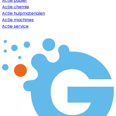
Actie papier
Actie chemie
Actie hulpmaterialen
Actie machines
Actie service