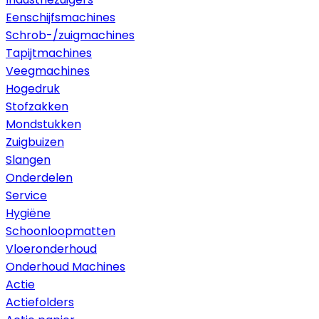
Eenschijfsmachines
Schrob-/zuigmachines
Tapijtmachines
Veegmachines
Hogedruk
Stofzakken
Mondstukken
Zuigbuizen
Slangen
Onderdelen
Service
Hygiëne
Schoonloopmatten
Vloeronderhoud
Onderhoud Machines
Actie
Actiefolders