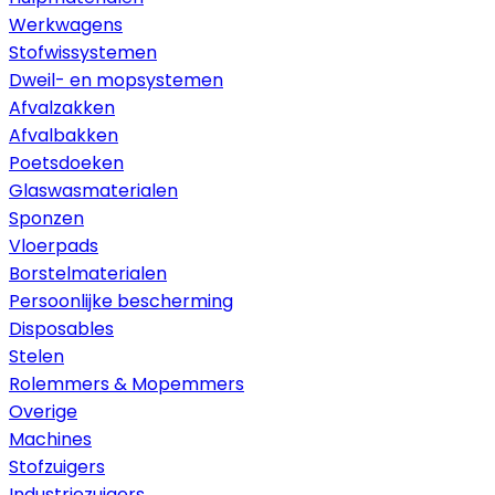
Werkwagens
Stofwissystemen
Dweil- en mopsystemen
Afvalzakken
Afvalbakken
Poetsdoeken
Glaswasmaterialen
Sponzen
Vloerpads
Borstelmaterialen
Persoonlijke bescherming
Disposables
Stelen
Rolemmers & Mopemmers
Overige
Machines
Stofzuigers
Industriezuigers