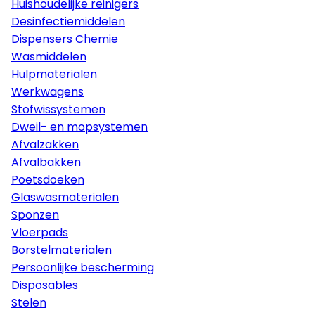
Huishoudelijke reinigers
Desinfectiemiddelen
Dispensers Chemie
Wasmiddelen
Hulpmaterialen
Werkwagens
Stofwissystemen
Dweil- en mopsystemen
Afvalzakken
Afvalbakken
Poetsdoeken
Glaswasmaterialen
Sponzen
Vloerpads
Borstelmaterialen
Persoonlijke bescherming
Disposables
Stelen