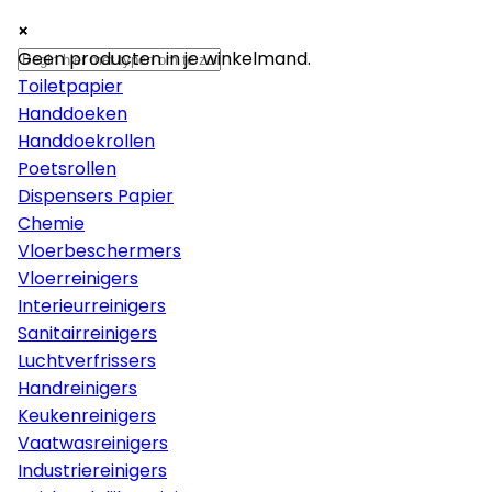
×
×
×
Papier
Geen producten in je winkelmand.
Toiletpapier
Handdoeken
Handdoekrollen
Poetsrollen
Dispensers Papier
Chemie
Vloerbeschermers
Vloerreinigers
Interieurreinigers
Sanitairreinigers
Luchtverfrissers
Handreinigers
Keukenreinigers
Vaatwasreinigers
Industriereinigers