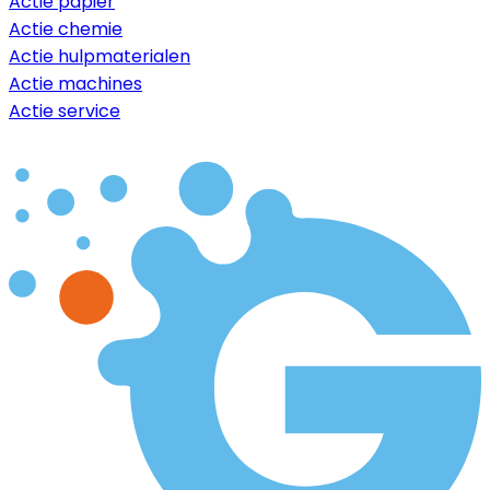
Actie papier
Actie chemie
Actie hulpmaterialen
Actie machines
Actie service