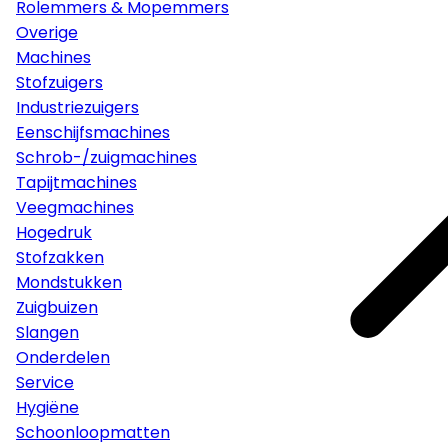
Rolemmers & Mopemmers
Overige
Machines
Stofzuigers
Industriezuigers
Eenschijfsmachines
Schrob-/zuigmachines
Tapijtmachines
Veegmachines
Hogedruk
Stofzakken
Mondstukken
Zuigbuizen
Slangen
Onderdelen
Service
Hygiëne
Schoonloopmatten