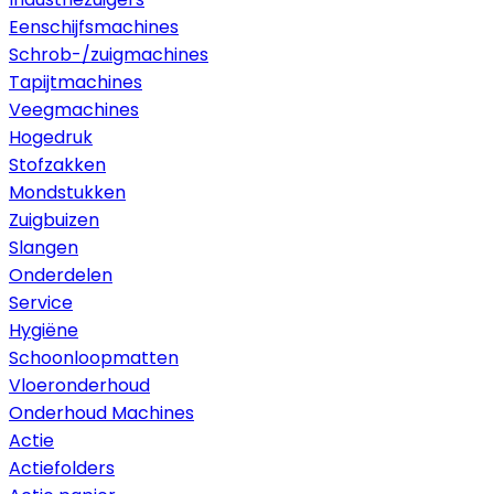
Eenschijfsmachines
Schrob-/zuigmachines
Tapijtmachines
Veegmachines
Hogedruk
Stofzakken
Mondstukken
Zuigbuizen
Slangen
Onderdelen
Service
Hygiëne
Schoonloopmatten
Vloeronderhoud
Onderhoud Machines
Actie
Actiefolders