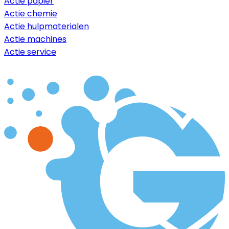
Actie papier
Actie chemie
Actie hulpmaterialen
Actie machines
Actie service