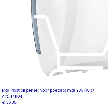
Mar Plast dispenser voor poetsrol midi, 935 (Wit)
Art.
441104
€ 35,00