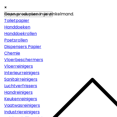
×
×
×
Papier
Geen producten in je winkelmand.
Toiletpapier
Handdoeken
Handdoekrollen
Poetsrollen
Dispensers Papier
Chemie
Vloerbeschermers
Vloerreinigers
Interieurreinigers
Sanitairreinigers
Luchtverfrissers
Handreinigers
Keukenreinigers
Vaatwasreinigers
Industriereinigers