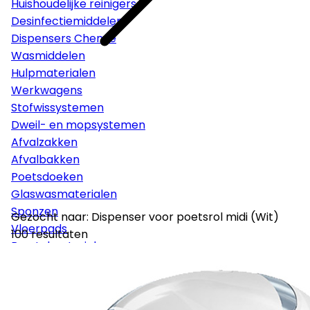
Huishoudelijke reinigers
Desinfectiemiddelen
Dispensers Chemie
Wasmiddelen
Hulpmaterialen
Werkwagens
Stofwissystemen
Dweil- en mopsystemen
Afvalzakken
Afvalbakken
Poetsdoeken
Glaswasmaterialen
Sponzen
Gezocht naar: Dispenser voor poetsrol midi (Wit)
Vloerpads
100 resultaten
Borstelmaterialen
Persoonlijke bescherming
Disposables
Stelen