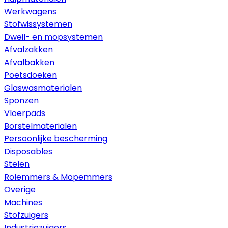
Werkwagens
Stofwissystemen
Dweil- en mopsystemen
Afvalzakken
Afvalbakken
Poetsdoeken
Glaswasmaterialen
Sponzen
Vloerpads
Borstelmaterialen
Persoonlijke bescherming
Disposables
Stelen
Rolemmers & Mopemmers
Overige
Machines
Stofzuigers
Industriezuigers