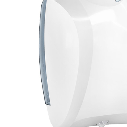
Rolemmers & Mopemmers
Overige
Machines
Stofzuigers
Industriezuigers
Eenschijfsmachines
Schrob-/zuigmachines
Tapijtmachines
Veegmachines
Hogedruk
Stofzakken
Mondstukken
Zuigbuizen
Slangen
Onderdelen
Service
Hygiëne
Schoonloopmatten