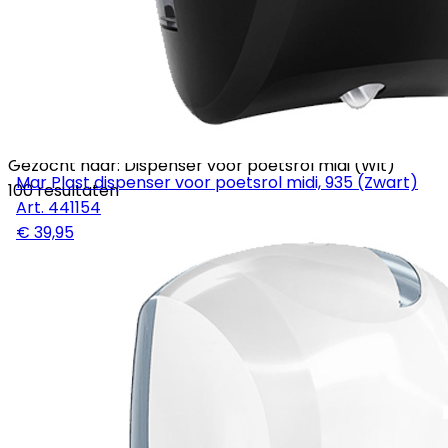
Gezocht naar: Dispenser voor poetsrol midi (Wit)
Mar Plast dispenser voor poetsrol midi, 935 (Zwart)
100 resultaten
Art.
441154
€ 39,95