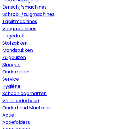
Eenschijfsmachines
Schrob-/zuigmachines
Tapijtmachines
Veegmachines
Hogedruk
Stofzakken
Mondstukken
Zuigbuizen
Slangen
Onderdelen
Service
Hygiëne
Schoonloopmatten
Vloeronderhoud
Onderhoud Machines
Actie
Actiefolders