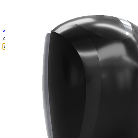
van Ginkel Schoonmaak & Advies
/ Zoeken
Zoeken naar: