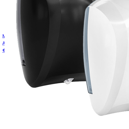
Mar Plast dispenser wit voor poetsrol mini, 932
Art.
431105
€ 26,75