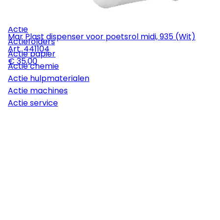
Vloeronderhoud
Onderhoud Machines
Actie
Mar Plast dispenser voor poetsrol midi, 935 (Wit)
Actiefolders
Art.
441104
Actie papier
€ 35,00
Actie chemie
Actie hulpmaterialen
Actie machines
Actie service