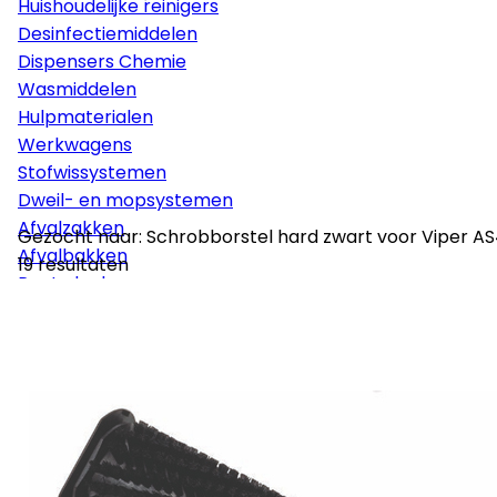
Huishoudelijke reinigers
Desinfectiemiddelen
Dispensers Chemie
Wasmiddelen
Hulpmaterialen
Werkwagens
Stofwissystemen
Dweil- en mopsystemen
Afvalzakken
Gezocht naar: Schrobborstel hard zwart voor Viper A
Afvalbakken
19 resultaten
Poetsdoeken
Glaswasmaterialen
Sponzen
Vloerpads
Borstelmaterialen
Persoonlijke bescherming
Disposables
Stelen