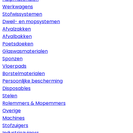
Werkwagens
Stofwissystemen
Dweil- en mopsystemen
Afvalzakken
Afvalbakken
Poetsdoeken
Glaswasmaterialen
Sponzen
Vloerpads
Borstelmaterialen
Persoonlijke bescherming
Disposables
Stelen
Rolemmers & Mopemmers
Overige
Machines
Stofzuigers
Industriezuigers