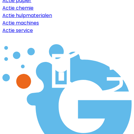
Actie papier
Actie chemie
Actie hulpmaterialen
Actie machines
Actie service