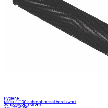
Rolemmers & Mopemmers
Overige
Machines
Stofzuigers
Industriezuigers
Eenschijfsmachines
Schrob-/zuigmachines
Tapijtmachines
Veegmachines
Hogedruk
Stofzakken
Mondstukken
Zuigbuizen
Slangen
Onderdelen
Service
Hygiëne
Nilfisk SC100 schrobborstel hard zwart
Schoonloopmatten
Art.
107411861