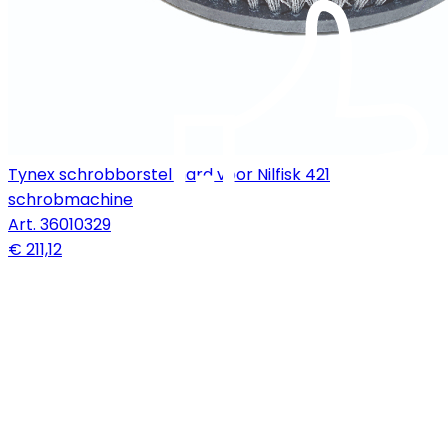
Tynex schrobborstel hard voor Nilfisk 421
schrobmachine
Art.
36010329
€ 211,12