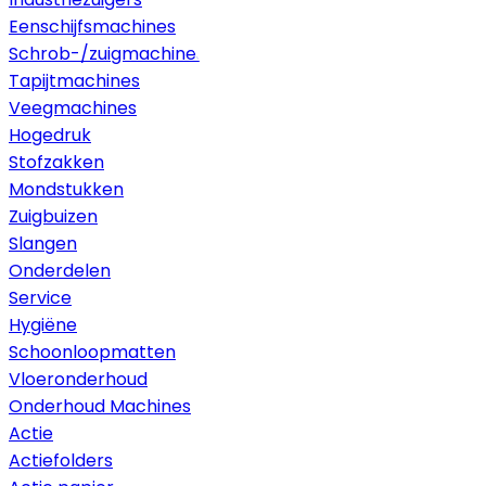
Eenschijfsmachines
Schrob-/zuigmachines
Tapijtmachines
Veegmachines
Hogedruk
Stofzakken
Mondstukken
Zuigbuizen
Slangen
Onderdelen
Service
Hygiëne
Schoonloopmatten
Vloeronderhoud
Onderhoud Machines
Actie
Actiefolders