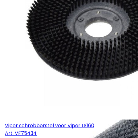
Viper schrobborstel voor Viper LS160
Art.
VF75434