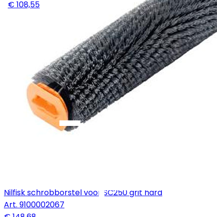
€ 108,55
Nilfisk schrobborstel voor SC250 grit hard
Art.
9100002067
€ 148,68