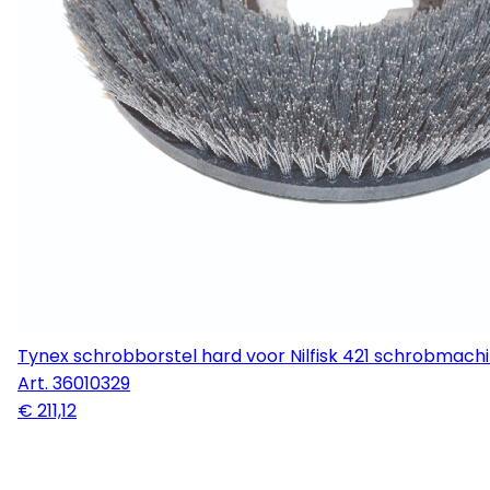
Tynex schrobborstel hard voor Nilfisk 421 schrobmach
Art.
36010329
€ 211,12