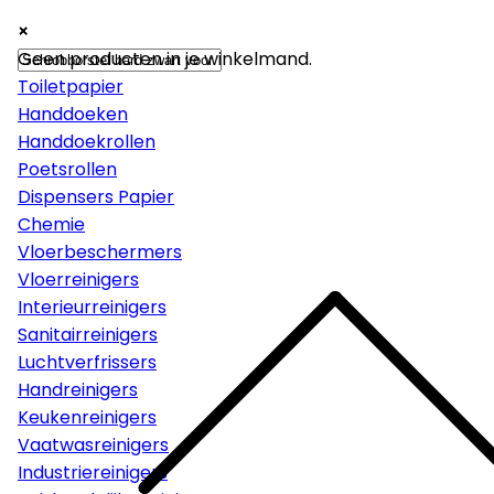
×
×
×
Papier
Geen producten in je winkelmand.
Toiletpapier
Handdoeken
Handdoekrollen
Poetsrollen
Dispensers Papier
Chemie
Vloerbeschermers
Vloerreinigers
Interieurreinigers
Sanitairreinigers
Luchtverfrissers
Handreinigers
Keukenreinigers
Vaatwasreinigers
Industriereinigers