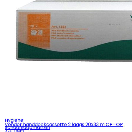
Rolemmers & Mopemmers
Overige
Machines
Stofzuigers
Industriezuigers
Eenschijfsmachines
Schrob-/zuigmachines
Tapijtmachines
Veegmachines
Hogedruk
Stofzakken
Mondstukken
Zuigbuizen
Slangen
Onderdelen
Service
Hygiëne
Vendor handdoekcassette 2 laags 20x33 m OP=OP
Schoonloopmatten
Art.
1362