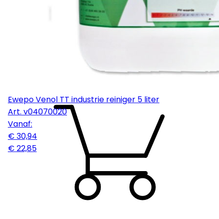
Ewepo Venol TT industrie reiniger 5 liter
Art.
v04070020
Vanaf:
€ 30,94
€ 22,85