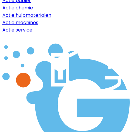
Actie papier
Actie chemie
Actie hulpmaterialen
Actie machines
Actie service