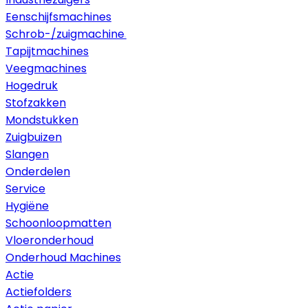
Eenschijfsmachines
Schrob-/zuigmachines
Tapijtmachines
Veegmachines
Hogedruk
Stofzakken
Mondstukken
Zuigbuizen
Slangen
Onderdelen
Service
Hygiëne
Schoonloopmatten
Vloeronderhoud
Onderhoud Machines
Actie
Actiefolders