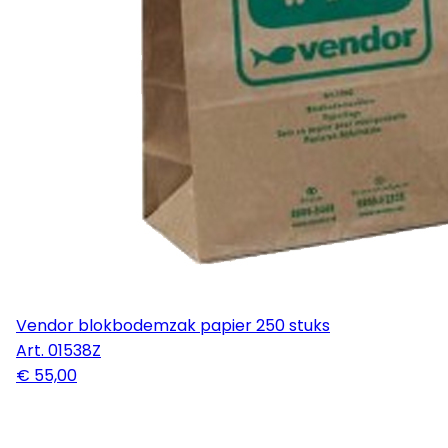
Vendor blokbodemzak papier 250 stuks
Art.
01538Z
€ 55,00