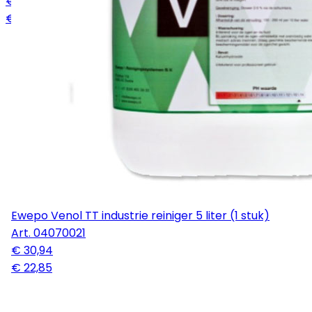
€ 242,05
€ 75,00
Ewepo Venol TT industrie reiniger 5 liter (1 stuk)
Art.
04070021
€ 30,94
€ 22,85