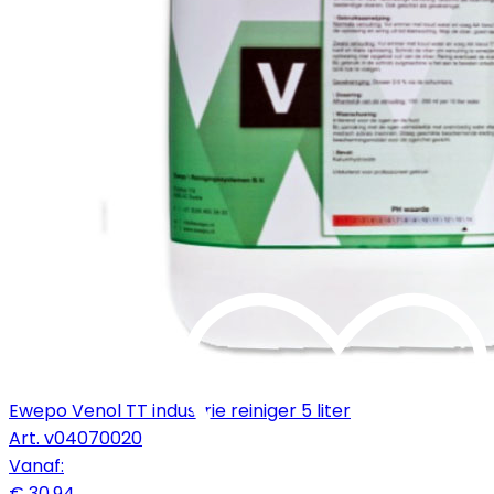
Ewepo Venol TT industrie reiniger 5 liter
Art.
v04070020
Vanaf:
€ 30,94