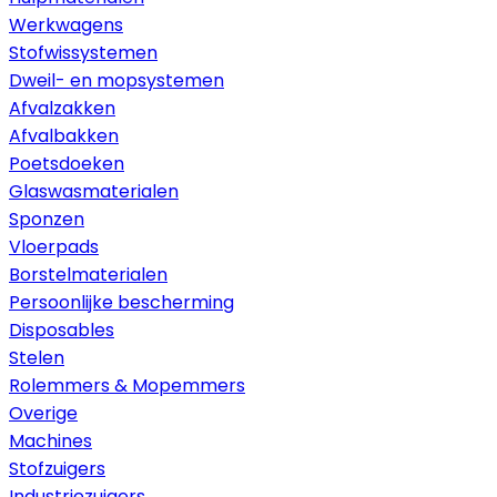
Werkwagens
Stofwissystemen
Dweil- en mopsystemen
Afvalzakken
Afvalbakken
Poetsdoeken
Glaswasmaterialen
Sponzen
Vloerpads
Borstelmaterialen
Persoonlijke bescherming
Disposables
Stelen
Rolemmers & Mopemmers
Overige
Machines
Stofzuigers
Industriezuigers