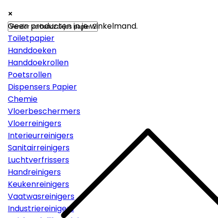
×
×
×
Papier
Geen producten in je winkelmand.
Toiletpapier
Handdoeken
Handdoekrollen
Poetsrollen
Dispensers Papier
Chemie
Vloerbeschermers
Vloerreinigers
Interieurreinigers
Sanitairreinigers
Luchtverfrissers
Handreinigers
Keukenreinigers
Vaatwasreinigers
Industriereinigers