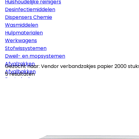
Huishoudelijke reinigers
Desinfectiemiddelen
Dispensers Chemie
Wasmiddelen
Hulpmaterialen
Werkwagens
Stofwissystemen
Dweil- en mopsystemen
Afvalzakken
Gezocht naar: Vendor verbandzakjes papier 2000 stuk
Afvalbakken
5 resultaten
Poetsdoeken
Glaswasmaterialen
Sponzen
Vloerpads
Borstelmaterialen
Persoonlijke bescherming
Disposables
Stelen