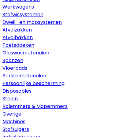
Werkwagens
Stofwissystemen
Dweil- en mopsystemen
Afvalzakken
Afvalbakken
Poetsdoeken
Glaswasmaterialen
Sponzen
Vloerpads
Borstelmaterialen
Persoonlijke bescherming
Disposables
Stelen
Rolemmers & Mopemmers
Overige
Machines
Stofzuigers
Industriezuigers