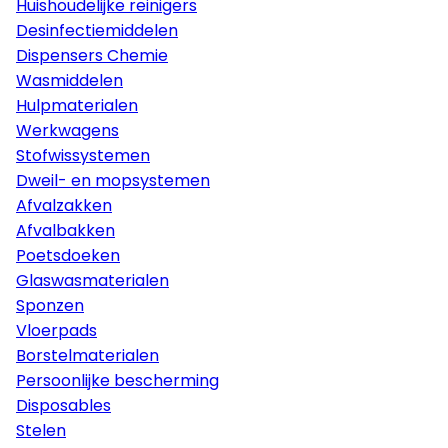
Huishoudelijke reinigers
Desinfectiemiddelen
Dispensers Chemie
Wasmiddelen
Hulpmaterialen
Werkwagens
Stofwissystemen
Dweil- en mopsystemen
Afvalzakken
Afvalbakken
Poetsdoeken
Glaswasmaterialen
Sponzen
Vloerpads
Borstelmaterialen
Persoonlijke bescherming
Disposables
Stelen