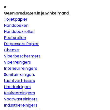
×
×
×
Papier
Geen producten in je winkelmand.
Toiletpapier
Handdoeken
Handdoekrollen
Poetsrollen
Dispensers Papier
Chemie
Vloerbeschermers
Vloerreinigers
Interieurreinigers
Sanitairreinigers
Luchtverfrissers
Handreinigers
Keukenreinigers
Vaatwasreinigers
Industriereinigers