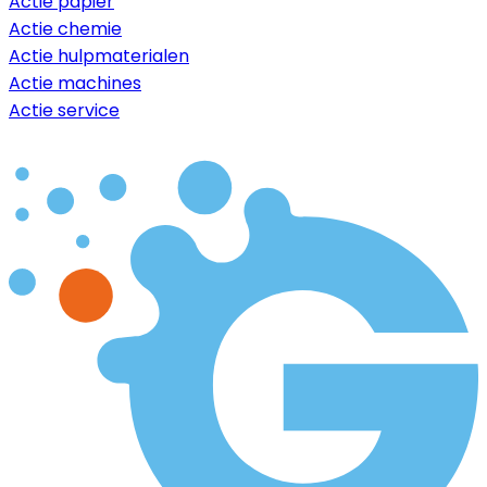
Actie papier
Actie chemie
Actie hulpmaterialen
Actie machines
Actie service