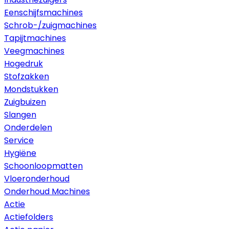
Eenschijfsmachines
Schrob-/zuigmachines
Tapijtmachines
Veegmachines
Hogedruk
Stofzakken
Mondstukken
Zuigbuizen
Slangen
Onderdelen
Service
Hygiëne
Schoonloopmatten
Vloeronderhoud
Onderhoud Machines
Actie
Actiefolders