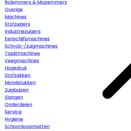
Rolemmers & Mopemmers
Overige
Machines
Stofzuigers
Industriezuigers
Eenschijfsmachines
Schrob-/zuigmachines
Tapijtmachines
Veegmachines
Hogedruk
Stofzakken
Mondstukken
Zuigbuizen
Slangen
Onderdelen
Service
Hygiëne
Schoonloopmatten