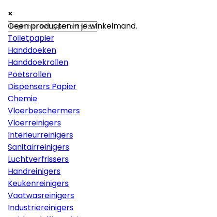
×
×
×
Papier
Geen producten in je winkelmand.
Toiletpapier
Handdoeken
Handdoekrollen
Poetsrollen
Dispensers Papier
Chemie
Vloerbeschermers
Vloerreinigers
Interieurreinigers
Sanitairreinigers
Luchtverfrissers
Handreinigers
Keukenreinigers
Vaatwasreinigers
Industriereinigers