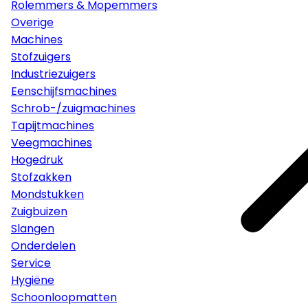
Rolemmers & Mopemmers
Overige
Machines
Stofzuigers
Industriezuigers
Eenschijfsmachines
Schrob-/zuigmachines
Tapijtmachines
Veegmachines
Hogedruk
Stofzakken
Mondstukken
Zuigbuizen
Slangen
Onderdelen
Service
Hygiëne
Schoonloopmatten