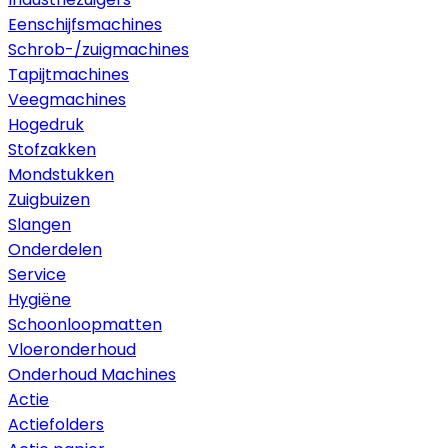
Eenschijfsmachines
Schrob-/zuigmachines
Tapijtmachines
Veegmachines
Hogedruk
Stofzakken
Mondstukken
Zuigbuizen
Slangen
Onderdelen
Service
Hygiëne
Schoonloopmatten
Vloeronderhoud
Onderhoud Machines
Actie
Actiefolders