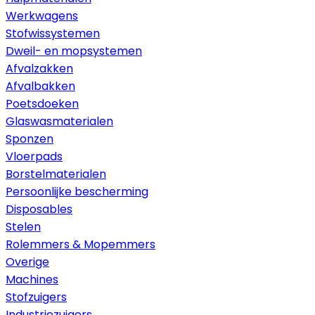
Werkwagens
Stofwissystemen
Dweil- en mopsystemen
Afvalzakken
Afvalbakken
Poetsdoeken
Glaswasmaterialen
Sponzen
Vloerpads
Borstelmaterialen
Persoonlijke bescherming
Disposables
Stelen
Rolemmers & Mopemmers
Overige
Machines
Stofzuigers
Industriezuigers