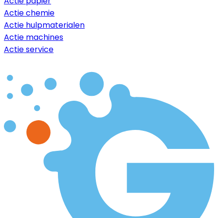
Actie papier
Actie chemie
Actie hulpmaterialen
Actie machines
Actie service