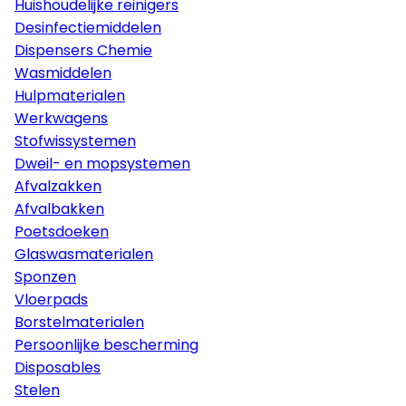
Huishoudelijke reinigers
Desinfectiemiddelen
Dispensers Chemie
Wasmiddelen
Hulpmaterialen
Werkwagens
Stofwissystemen
Dweil- en mopsystemen
Afvalzakken
Afvalbakken
Poetsdoeken
Glaswasmaterialen
Sponzen
Vloerpads
Borstelmaterialen
Persoonlijke bescherming
Disposables
Stelen