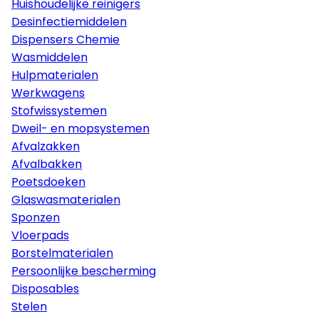
Huishoudelijke reinigers
Desinfectiemiddelen
Dispensers Chemie
Wasmiddelen
Hulpmaterialen
Werkwagens
Stofwissystemen
Dweil- en mopsystemen
Afvalzakken
Afvalbakken
Poetsdoeken
Glaswasmaterialen
Sponzen
Vloerpads
Borstelmaterialen
Persoonlijke bescherming
Disposables
Stelen