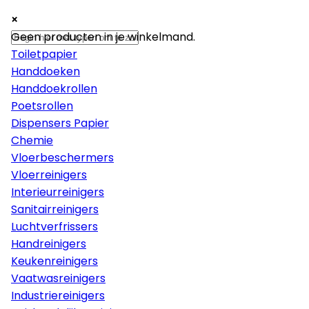
×
×
×
Papier
Geen producten in je winkelmand.
Toiletpapier
Handdoeken
Handdoekrollen
Poetsrollen
Dispensers Papier
Chemie
Vloerbeschermers
Vloerreinigers
Interieurreinigers
Sanitairreinigers
Luchtverfrissers
Handreinigers
Keukenreinigers
Vaatwasreinigers
Industriereinigers