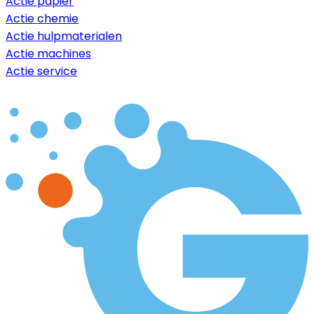
Actie papier
Actie chemie
Actie hulpmaterialen
Actie machines
Actie service