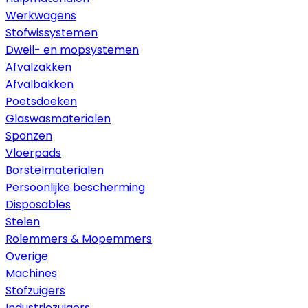
Werkwagens
Stofwissystemen
Dweil- en mopsystemen
Afvalzakken
Afvalbakken
Poetsdoeken
Glaswasmaterialen
Sponzen
Vloerpads
Borstelmaterialen
Persoonlijke bescherming
Disposables
Stelen
Rolemmers & Mopemmers
Overige
Machines
Stofzuigers
Industriezuigers