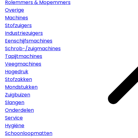
Rolemmers & Mopemmers
Overige
Machines
Stofzuigers
Industriezuigers
Eenschijfsmachines
Schrob-/zuigmachines
Tapijtmachines
Veegmachines
Hogedruk
Stofzakken
Mondstukken
Zuigbuizen
Slangen
Onderdelen
Service
Hygiëne
Schoonloopmatten