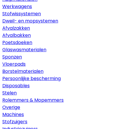
Werkwagens
Stofwissystemen
Dweil- en mopsystemen
Afvalzakken
Afvalbakken
Poetsdoeken
Glaswasmaterialen
Sponzen
Vloerpads
Borstelmaterialen
Persoonlijke bescherming
Disposables
Stelen
Rolemmers & Mopemmers
Overige
Machines
Stofzuigers
Industriezuigers