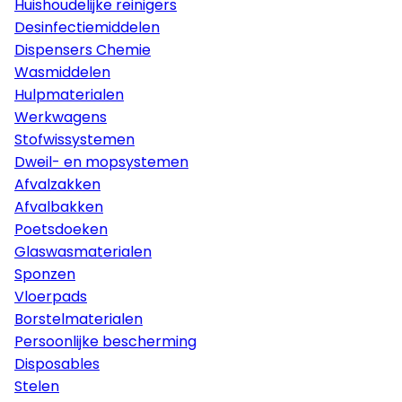
Huishoudelijke reinigers
Desinfectiemiddelen
Dispensers Chemie
Wasmiddelen
Hulpmaterialen
Werkwagens
Stofwissystemen
Dweil- en mopsystemen
Afvalzakken
Afvalbakken
Poetsdoeken
Glaswasmaterialen
Sponzen
Vloerpads
Borstelmaterialen
Persoonlijke bescherming
Disposables
Stelen