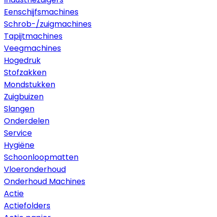
Eenschijfsmachines
Schrob-/zuigmachines
Tapijtmachines
Veegmachines
Hogedruk
Stofzakken
Mondstukken
Zuigbuizen
Slangen
Onderdelen
Service
Hygiëne
Schoonloopmatten
Vloeronderhoud
Onderhoud Machines
Actie
Actiefolders