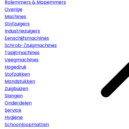
Rolemmers & Mopemmers
Overige
Machines
Stofzuigers
Industriezuigers
Eenschijfsmachines
Schrob-/zuigmachines
Tapijtmachines
Veegmachines
Hogedruk
Stofzakken
Mondstukken
Zuigbuizen
Slangen
Onderdelen
Service
Hygiëne
Schoonloopmatten