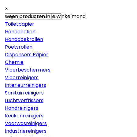
×
×
×
Papier
Geen producten in je winkelmand.
Toiletpapier
Handdoeken
Handdoekrollen
Poetsrollen
Dispensers Papier
Chemie
Vloerbeschermers
Vloerreinigers
Interieurreinigers
Sanitairreinigers
Luchtverfrissers
Handreinigers
Keukenreinigers
Vaatwasreinigers
Industriereinigers