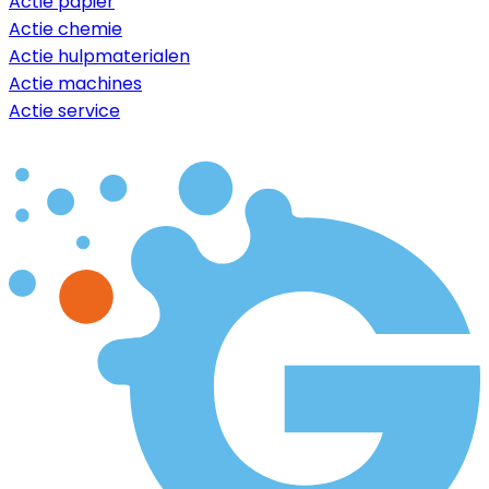
Actie papier
Actie chemie
Actie hulpmaterialen
Actie machines
Actie service