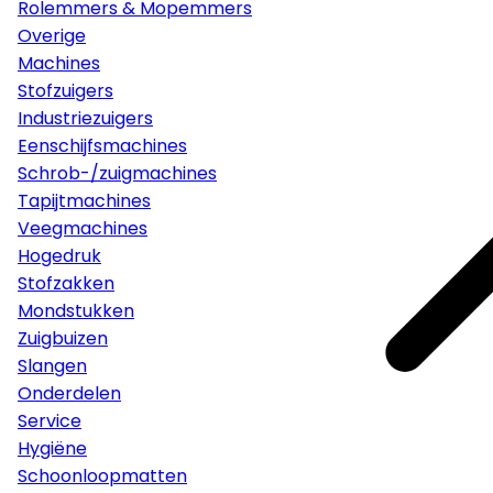
Rolemmers & Mopemmers
Overige
Machines
Stofzuigers
Industriezuigers
Eenschijfsmachines
Schrob-/zuigmachines
Tapijtmachines
Veegmachines
Hogedruk
Stofzakken
Mondstukken
Zuigbuizen
Slangen
Onderdelen
Service
Hygiëne
Schoonloopmatten