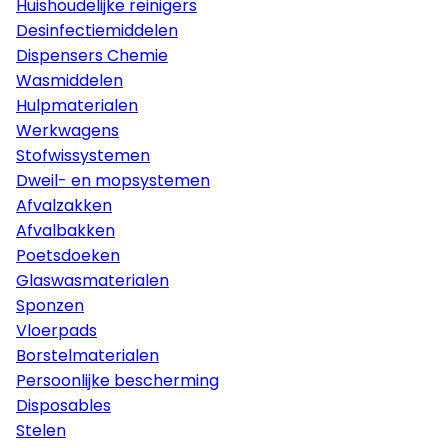
Huishoudelijke reinigers
Desinfectiemiddelen
Dispensers Chemie
Wasmiddelen
Hulpmaterialen
Werkwagens
Stofwissystemen
Dweil- en mopsystemen
Afvalzakken
Afvalbakken
Poetsdoeken
Glaswasmaterialen
Sponzen
Vloerpads
Borstelmaterialen
Persoonlijke bescherming
Disposables
Stelen