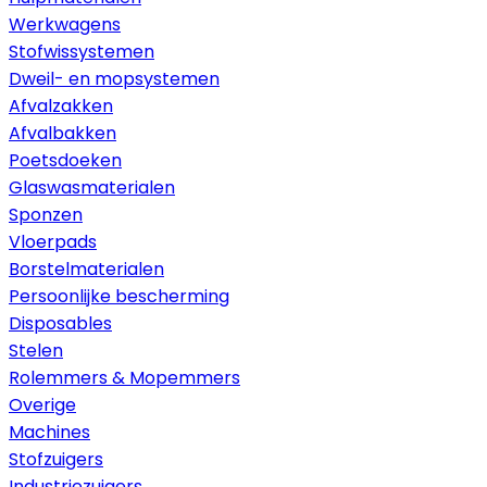
Werkwagens
Stofwissystemen
Dweil- en mopsystemen
Afvalzakken
Afvalbakken
Poetsdoeken
Glaswasmaterialen
Sponzen
Vloerpads
Borstelmaterialen
Persoonlijke bescherming
Disposables
Stelen
Rolemmers & Mopemmers
Overige
Machines
Stofzuigers
Industriezuigers