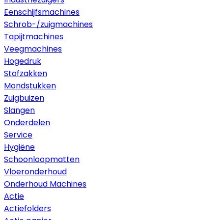
Eenschijfsmachines
Schrob-/zuigmachines
Tapijtmachines
Veegmachines
Hogedruk
Stofzakken
Mondstukken
Zuigbuizen
Slangen
Onderdelen
Service
Hygiëne
Schoonloopmatten
Vloeronderhoud
Onderhoud Machines
Actie
Actiefolders