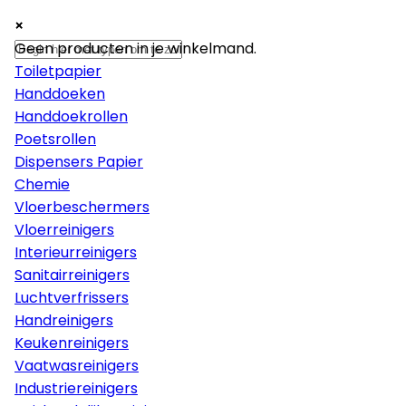
×
×
×
Papier
Geen producten in je winkelmand.
Toiletpapier
Handdoeken
Handdoekrollen
Poetsrollen
Dispensers Papier
Chemie
Vloerbeschermers
Vloerreinigers
Interieurreinigers
Sanitairreinigers
Luchtverfrissers
Handreinigers
Keukenreinigers
Vaatwasreinigers
Industriereinigers