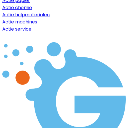
Actie papier
Actie chemie
Actie hulpmaterialen
Actie machines
Actie service