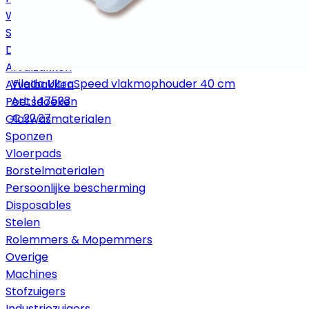
Werkwagens
Stofwissystemen
Dweil- en mopsystemen
Afvalzakken
Vileda UltraSpeed vlakmophouder 40 cm
Afvalbakken
Art.
147593
Poetsdoeken
€ 22,27
Glaswasmaterialen
Sponzen
Vloerpads
Borstelmaterialen
Persoonlijke bescherming
Disposables
Stelen
Rolemmers & Mopemmers
Overige
Machines
Stofzuigers
Industriezuigers