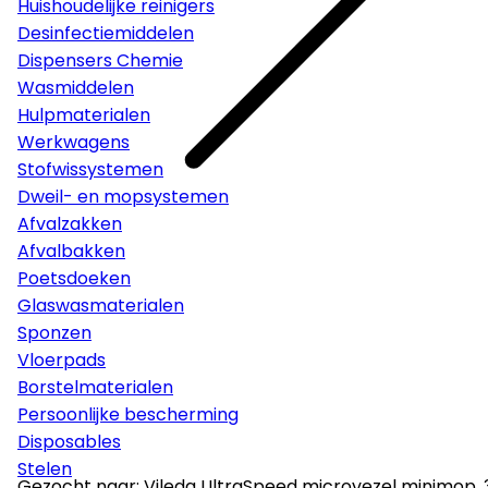
Huishoudelijke reinigers
Desinfectiemiddelen
Dispensers Chemie
Wasmiddelen
Hulpmaterialen
Werkwagens
Stofwissystemen
Dweil- en mopsystemen
Afvalzakken
Afvalbakken
Poetsdoeken
Glaswasmaterialen
Sponzen
Vloerpads
Borstelmaterialen
Persoonlijke bescherming
Disposables
Stelen
Gezocht naar: Vileda UltraSpeed microvezel minimop,