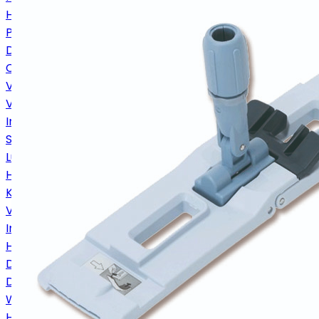
Handdoekrollen
Poetsrollen
Dispensers Papier
Chemie
Vloerbeschermers
Vloerreinigers
Interieurreinigers
Sanitairreinigers
Luchtverfrissers
Handreinigers
Keukenreinigers
Vaatwasreinigers
Industriereinigers
Huishoudelijke reinigers
Desinfectiemiddelen
Dispensers Chemie
Wasmiddelen
Hulpmaterialen