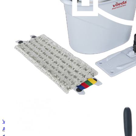
Vileda UltraSpeed mini starterskit 10 liter
Art.
131533