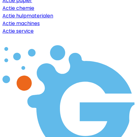
Actie papier
Actie chemie
Actie hulpmaterialen
Actie machines
Actie service