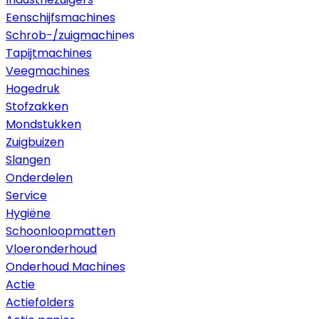
Eenschijfsmachines
Schrob-/zuigmachines
Tapijtmachines
Veegmachines
Hogedruk
Stofzakken
Mondstukken
Zuigbuizen
Slangen
Onderdelen
Service
Hygiëne
Schoonloopmatten
Vloeronderhoud
Onderhoud Machines
Actie
Actiefolders