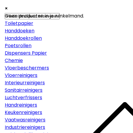
×
×
×
Papier
Geen producten in je winkelmand.
Toiletpapier
Handdoeken
Handdoekrollen
Poetsrollen
Dispensers Papier
Chemie
Vloerbeschermers
Vloerreinigers
Interieurreinigers
Sanitairreinigers
Luchtverfrissers
Handreinigers
Keukenreinigers
Vaatwasreinigers
Industriereinigers