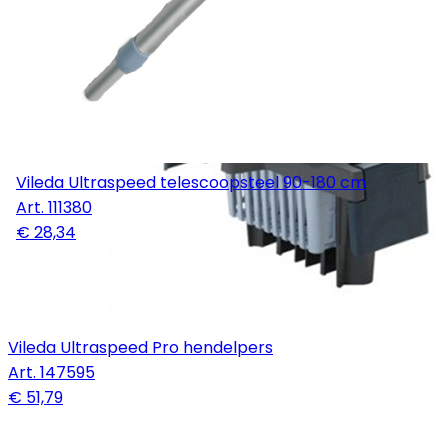
Vileda Ultraspeed telescoopsteel 90-180 cm
Art.
111380
€ 28,34
Vileda Ultraspeed Pro hendelpers
Art.
147595
€ 51,79