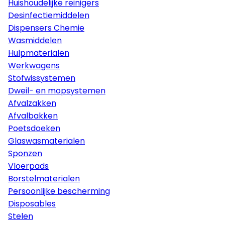
Huishoudelijke reinigers
Desinfectiemiddelen
Dispensers Chemie
Wasmiddelen
Hulpmaterialen
Werkwagens
Stofwissystemen
Dweil- en mopsystemen
Afvalzakken
Afvalbakken
Poetsdoeken
Glaswasmaterialen
Sponzen
Vloerpads
Borstelmaterialen
Persoonlijke bescherming
Disposables
Stelen