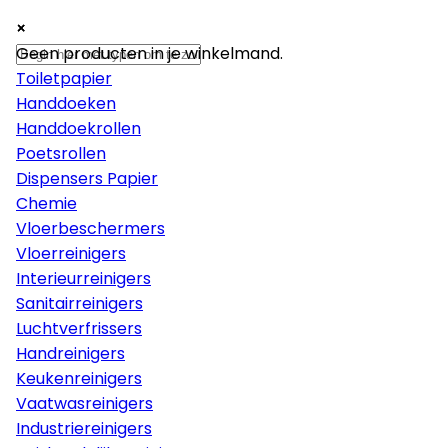
×
×
×
Papier
Geen producten in je winkelmand.
Toiletpapier
Handdoeken
Handdoekrollen
Poetsrollen
Dispensers Papier
Chemie
Vloerbeschermers
Vloerreinigers
Interieurreinigers
Sanitairreinigers
Luchtverfrissers
Handreinigers
Keukenreinigers
Vaatwasreinigers
Industriereinigers