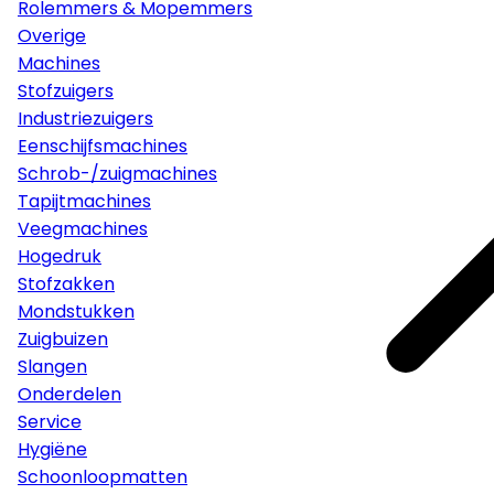
Rolemmers & Mopemmers
Overige
Machines
Stofzuigers
Industriezuigers
Eenschijfsmachines
Schrob-/zuigmachines
Tapijtmachines
Veegmachines
Hogedruk
Stofzakken
Mondstukken
Zuigbuizen
Slangen
Onderdelen
Service
Hygiëne
Schoonloopmatten