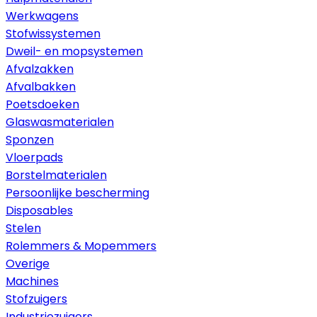
Werkwagens
Stofwissystemen
Dweil- en mopsystemen
Afvalzakken
Afvalbakken
Poetsdoeken
Glaswasmaterialen
Sponzen
Vloerpads
Borstelmaterialen
Persoonlijke bescherming
Disposables
Stelen
Rolemmers & Mopemmers
Overige
Machines
Stofzuigers
Industriezuigers