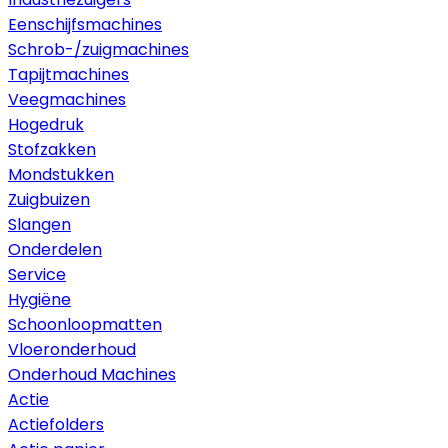
Eenschijfsmachines
Schrob-/zuigmachines
Tapijtmachines
Veegmachines
Hogedruk
Stofzakken
Mondstukken
Zuigbuizen
Slangen
Onderdelen
Service
Hygiëne
Schoonloopmatten
Vloeronderhoud
Onderhoud Machines
Actie
Actiefolders