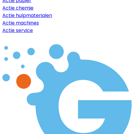
Actie papier
Actie chemie
Actie hulpmaterialen
Actie machines
Actie service