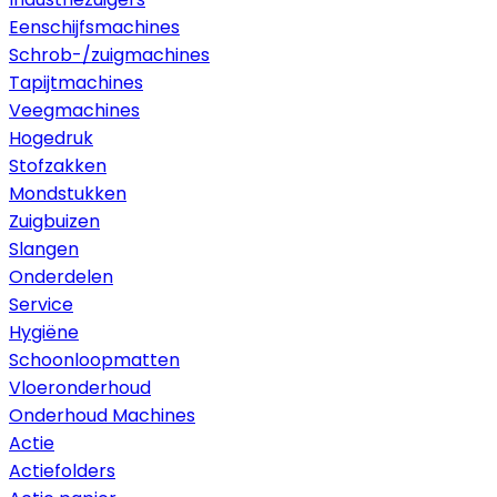
Eenschijfsmachines
Schrob-/zuigmachines
Tapijtmachines
Veegmachines
Hogedruk
Stofzakken
Mondstukken
Zuigbuizen
Slangen
Onderdelen
Service
Hygiëne
Schoonloopmatten
Vloeronderhoud
Onderhoud Machines
Actie
Actiefolders