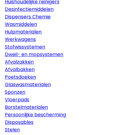
Huishoudelijke reinigers
Desinfectiemiddelen
Dispensers Chemie
Wasmiddelen
Hulpmaterialen
Werkwagens
Stofwissystemen
Dweil- en mopsystemen
Afvalzakken
Afvalbakken
Poetsdoeken
Glaswasmaterialen
Sponzen
Vloerpads
Borstelmaterialen
Persoonlijke bescherming
Disposables
Stelen