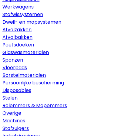
Werkwagens
Stofwissystemen
Dweil- en mopsystemen
Afvalzakken
Afvalbakken
Poetsdoeken
Glaswasmaterialen
Sponzen
Vloerpads
Borstelmaterialen
Persoonlijke bescherming
Disposables
Stelen
Rolemmers & Mopemmers
Overige
Machines
Stofzuigers
Industriezuigers