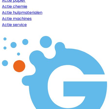
Actie papier
Actie chemie
Actie hulpmaterialen
Actie machines
Actie service