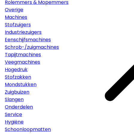
Rolemmers & Mopemmers
Overige
Machines
Stofzuigers
Industriezuigers
Eenschijfsmachines
Schrob-/zuigmachines
Tapijtmachines
Veegmachines
Hogedruk
Stofzakken
Mondstukken
Zuigbuizen
Slangen
Onderdelen
Service
Hygiëne
Schoonloopmatten