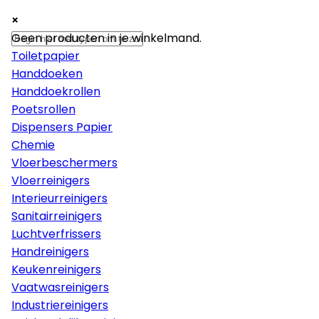
×
×
×
Papier
Geen producten in je winkelmand.
Toiletpapier
Handdoeken
Handdoekrollen
Poetsrollen
Dispensers Papier
Chemie
Vloerbeschermers
Vloerreinigers
Interieurreinigers
Sanitairreinigers
Luchtverfrissers
Handreinigers
Keukenreinigers
Vaatwasreinigers
Industriereinigers