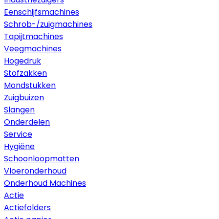
Eenschijfsmachines
Schrob-/zuigmachines
Tapijtmachines
Veegmachines
Hogedruk
Stofzakken
Mondstukken
Zuigbuizen
Slangen
Onderdelen
Service
Hygiëne
Schoonloopmatten
Vloeronderhoud
Onderhoud Machines
Actie
Actiefolders