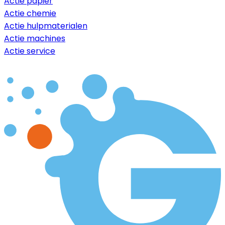
Actie papier
Actie chemie
Actie hulpmaterialen
Actie machines
Actie service