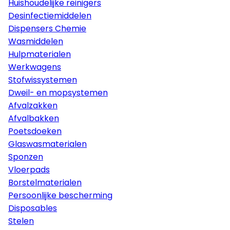
Huishoudelijke reinigers
Desinfectiemiddelen
Dispensers Chemie
Wasmiddelen
Hulpmaterialen
Werkwagens
Stofwissystemen
Dweil- en mopsystemen
Afvalzakken
Afvalbakken
Poetsdoeken
Glaswasmaterialen
Sponzen
Vloerpads
Borstelmaterialen
Persoonlijke bescherming
Disposables
Stelen