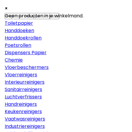
×
×
×
Papier
Geen producten in je winkelmand.
Toiletpapier
Handdoeken
Handdoekrollen
Poetsrollen
Dispensers Papier
Chemie
Vloerbeschermers
Vloerreinigers
Interieurreinigers
Sanitairreinigers
Luchtverfrissers
Handreinigers
Keukenreinigers
Vaatwasreinigers
Industriereinigers