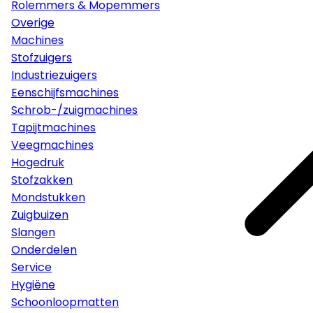
Rolemmers & Mopemmers
Overige
Machines
Stofzuigers
Industriezuigers
Eenschijfsmachines
Schrob-/zuigmachines
Tapijtmachines
Veegmachines
Hogedruk
Stofzakken
Mondstukken
Zuigbuizen
Slangen
Onderdelen
Service
Hygiëne
Schoonloopmatten