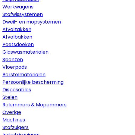
Werkwagens
Stofwissystemen
Dweil- en mopsystemen
Afvalzakken
Afvalbakken
Poetsdoeken
Glaswasmaterialen
Sponzen
Vloerpads
Borstelmaterialen
Persoonlijke bescherming
Disposables
Stelen
Rolemmers & Mopemmers
Overige
Machines
Stofzuigers
Industriezuigers