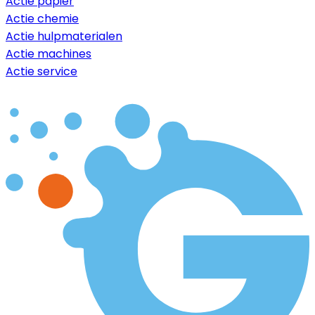
Actie papier
Actie chemie
Actie hulpmaterialen
Actie machines
Actie service