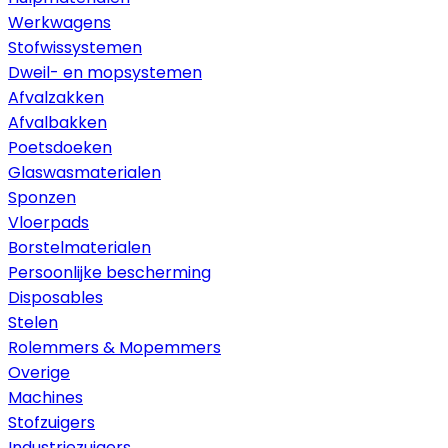
Werkwagens
Stofwissystemen
Dweil- en mopsystemen
Afvalzakken
Afvalbakken
Poetsdoeken
Glaswasmaterialen
Sponzen
Vloerpads
Borstelmaterialen
Persoonlijke bescherming
Disposables
Stelen
Rolemmers & Mopemmers
Overige
Machines
Stofzuigers
Industriezuigers