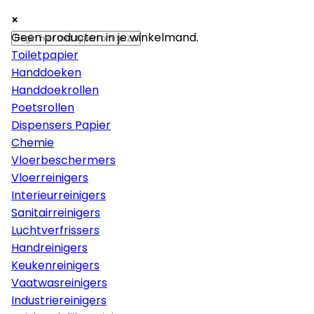
×
×
×
Papier
Geen producten in je winkelmand.
Toiletpapier
Handdoeken
Handdoekrollen
Poetsrollen
Dispensers Papier
Chemie
Vloerbeschermers
Vloerreinigers
Interieurreinigers
Sanitairreinigers
Luchtverfrissers
Handreinigers
Keukenreinigers
Vaatwasreinigers
Industriereinigers