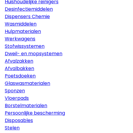
Huishoudelijke reinigers
Desinfectiemiddelen
Dispensers Chemie
Wasmiddelen
Hulpmaterialen
Werkwagens
Stofwissystemen
Dweil- en mopsystemen
Afvalzakken
Afvalbakken
Poetsdoeken
Glaswasmaterialen
Sponzen
Vloerpads
Borstelmaterialen
Persoonlijke bescherming
Disposables
Stelen