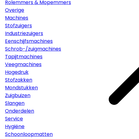
Rolemmers & Mopemmers
Overige
Machines
Stofzuigers
Industriezuigers
Eenschijfsmachines
Schrob-/zuigmachines
Tapijtmachines
Veegmachines
Hogedruk
Stofzakken
Mondstukken
Zuigbuizen
Slangen
Onderdelen
Service
Hygiëne
Schoonloopmatten