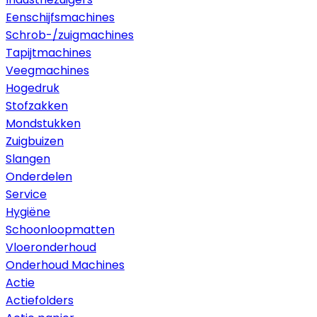
Eenschijfsmachines
Schrob-/zuigmachines
Tapijtmachines
Veegmachines
Hogedruk
Stofzakken
Mondstukken
Zuigbuizen
Slangen
Onderdelen
Service
Hygiëne
Schoonloopmatten
Vloeronderhoud
Onderhoud Machines
Actie
Actiefolders