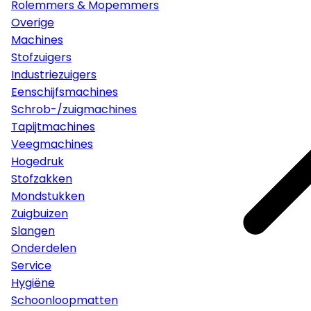
Rolemmers & Mopemmers
Overige
Machines
Stofzuigers
Industriezuigers
Eenschijfsmachines
Schrob-/zuigmachines
Tapijtmachines
Veegmachines
Hogedruk
Stofzakken
Mondstukken
Zuigbuizen
Slangen
Onderdelen
Service
Hygiëne
Schoonloopmatten