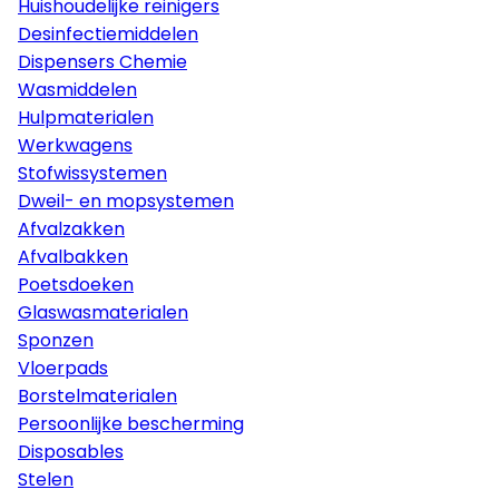
Huishoudelijke reinigers
Desinfectiemiddelen
Dispensers Chemie
Wasmiddelen
Hulpmaterialen
Werkwagens
Stofwissystemen
Dweil- en mopsystemen
Afvalzakken
Afvalbakken
Poetsdoeken
Glaswasmaterialen
Sponzen
Vloerpads
Borstelmaterialen
Persoonlijke bescherming
Disposables
Stelen