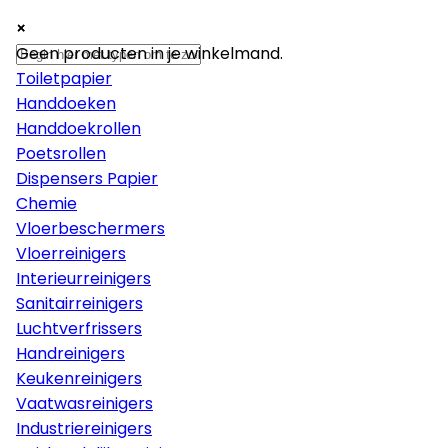
×
×
×
Papier
Geen producten in je winkelmand.
Toiletpapier
Handdoeken
Handdoekrollen
Poetsrollen
Dispensers Papier
Chemie
Vloerbeschermers
Vloerreinigers
Interieurreinigers
Sanitairreinigers
Luchtverfrissers
Handreinigers
Keukenreinigers
Vaatwasreinigers
Industriereinigers