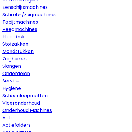
Eenschijfsmachines
Schrob-/zuigmachines
Tapijtmachines
Veegmachines
Hogedruk
Stofzakken
Mondstukken
Zuigbuizen
Slangen
Onderdelen
Service
Hygiëne
Schoonloopmatten
Vloeronderhoud
Onderhoud Machines
Actie
Actiefolders