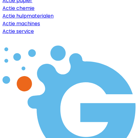
Actie papier
Actie chemie
Actie hulpmaterialen
Actie machines
Actie service