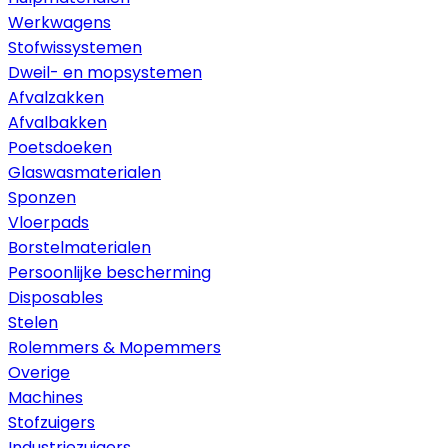
Werkwagens
Stofwissystemen
Dweil- en mopsystemen
Afvalzakken
Afvalbakken
Poetsdoeken
Glaswasmaterialen
Sponzen
Vloerpads
Borstelmaterialen
Persoonlijke bescherming
Disposables
Stelen
Rolemmers & Mopemmers
Overige
Machines
Stofzuigers
Industriezuigers