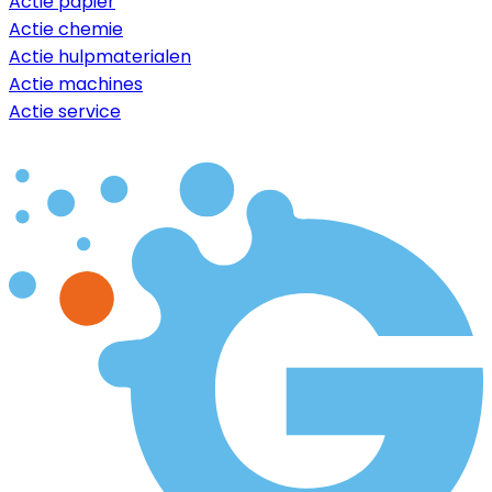
Actie papier
Actie chemie
Actie hulpmaterialen
Actie machines
Actie service