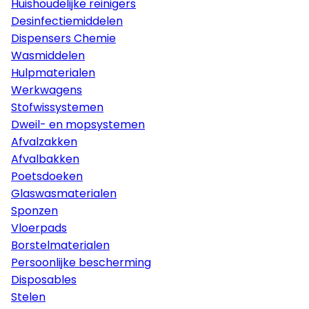
Huishoudelijke reinigers
Desinfectiemiddelen
Dispensers Chemie
Wasmiddelen
Hulpmaterialen
Werkwagens
Stofwissystemen
Dweil- en mopsystemen
Afvalzakken
Afvalbakken
Poetsdoeken
Glaswasmaterialen
Sponzen
Vloerpads
Borstelmaterialen
Persoonlijke bescherming
Disposables
Stelen