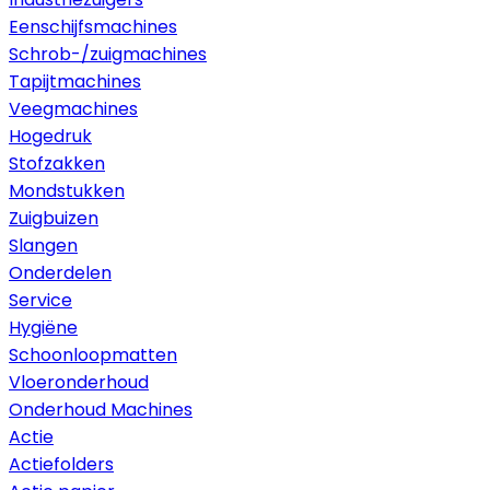
Eenschijfsmachines
Schrob-/zuigmachines
Tapijtmachines
Veegmachines
Hogedruk
Stofzakken
Mondstukken
Zuigbuizen
Slangen
Onderdelen
Service
Hygiëne
Schoonloopmatten
Vloeronderhoud
Onderhoud Machines
Actie
Actiefolders