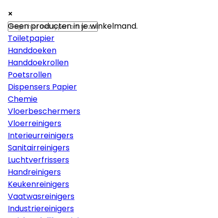
×
×
×
Papier
Geen producten in je winkelmand.
Toiletpapier
Handdoeken
Handdoekrollen
Poetsrollen
Dispensers Papier
Chemie
Vloerbeschermers
Vloerreinigers
Interieurreinigers
Sanitairreinigers
Luchtverfrissers
Handreinigers
Keukenreinigers
Vaatwasreinigers
Industriereinigers