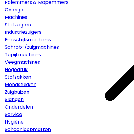
Rolemmers & Mopemmers
Overige
Machines
Stofzuigers
Industriezuigers
Eenschijfsmachines
Schrob-/zuigmachines
Tapijtmachines
Veegmachines
Hogedruk
Stofzakken
Mondstukken
Zuigbuizen
Slangen
Onderdelen
Service
Hygiëne
Schoonloopmatten