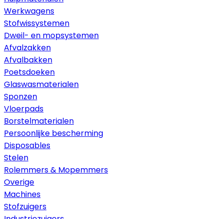
Werkwagens
Stofwissystemen
Dweil- en mopsystemen
Afvalzakken
Afvalbakken
Poetsdoeken
Glaswasmaterialen
Sponzen
Vloerpads
Borstelmaterialen
Persoonlijke bescherming
Disposables
Stelen
Rolemmers & Mopemmers
Overige
Machines
Stofzuigers
Industriezuigers