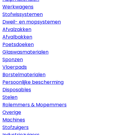
Werkwagens
Stofwissystemen
Dweil- en mopsystemen
Afvalzakken
Afvalbakken
Poetsdoeken
Glaswasmaterialen
Sponzen
Vloerpads
Borstelmaterialen
Persoonlijke bescherming
Disposables
Stelen
Rolemmers & Mopemmers
Overige
Machines
Stofzuigers
Industriezuigers