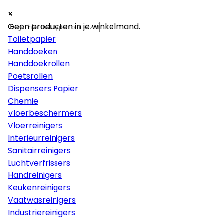
×
×
×
Papier
Geen producten in je winkelmand.
Toiletpapier
Handdoeken
Handdoekrollen
Poetsrollen
Dispensers Papier
Chemie
Vloerbeschermers
Vloerreinigers
Interieurreinigers
Sanitairreinigers
Luchtverfrissers
Handreinigers
Keukenreinigers
Vaatwasreinigers
Industriereinigers