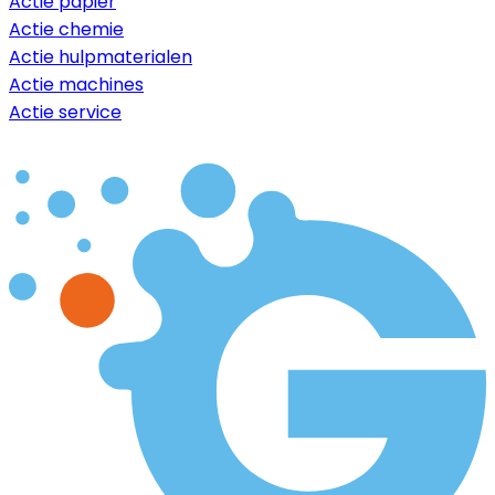
Actie papier
Actie chemie
Actie hulpmaterialen
Actie machines
Actie service