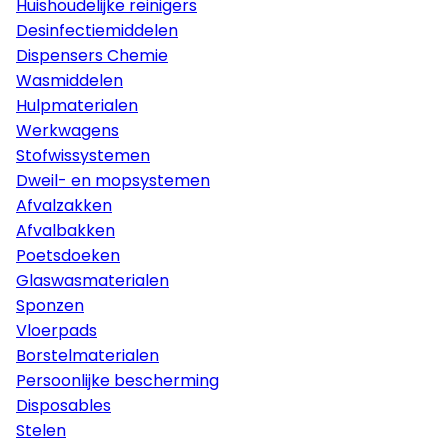
Huishoudelijke reinigers
Desinfectiemiddelen
Dispensers Chemie
Wasmiddelen
Hulpmaterialen
Werkwagens
Stofwissystemen
Dweil- en mopsystemen
Afvalzakken
Afvalbakken
Poetsdoeken
Glaswasmaterialen
Sponzen
Vloerpads
Borstelmaterialen
Persoonlijke bescherming
Disposables
Stelen