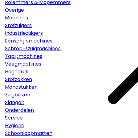
Rolemmers & Mopemmers
Overige
Machines
Stofzuigers
Industriezuigers
Eenschijfsmachines
Schrob-/zuigmachines
Tapijtmachines
Veegmachines
Hogedruk
Stofzakken
Mondstukken
Zuigbuizen
Slangen
Onderdelen
Service
Hygiëne
Schoonloopmatten