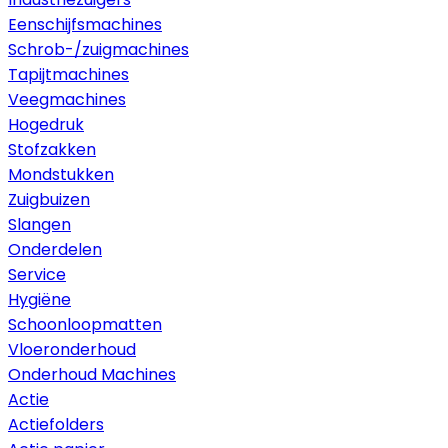
Eenschijfsmachines
Schrob-/zuigmachines
Tapijtmachines
Veegmachines
Hogedruk
Stofzakken
Mondstukken
Zuigbuizen
Slangen
Onderdelen
Service
Hygiëne
Schoonloopmatten
Vloeronderhoud
Onderhoud Machines
Actie
Actiefolders