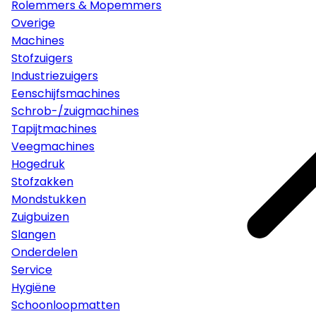
Rolemmers & Mopemmers
Overige
Machines
Stofzuigers
Industriezuigers
Eenschijfsmachines
Schrob-/zuigmachines
Tapijtmachines
Veegmachines
Hogedruk
Stofzakken
Mondstukken
Zuigbuizen
Slangen
Onderdelen
Service
Hygiëne
Schoonloopmatten