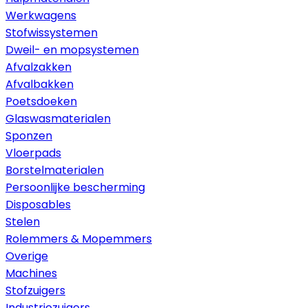
Werkwagens
Stofwissystemen
Dweil- en mopsystemen
Afvalzakken
Afvalbakken
Poetsdoeken
Glaswasmaterialen
Sponzen
Vloerpads
Borstelmaterialen
Persoonlijke bescherming
Disposables
Stelen
Rolemmers & Mopemmers
Overige
Machines
Stofzuigers
Industriezuigers