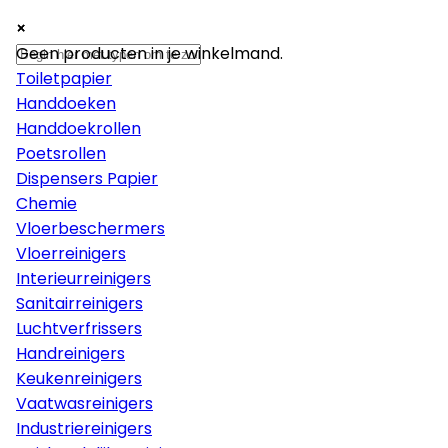
×
×
×
Papier
Geen producten in je winkelmand.
Toiletpapier
Handdoeken
Handdoekrollen
Poetsrollen
Dispensers Papier
Chemie
Vloerbeschermers
Vloerreinigers
Interieurreinigers
Sanitairreinigers
Luchtverfrissers
Handreinigers
Keukenreinigers
Vaatwasreinigers
Industriereinigers