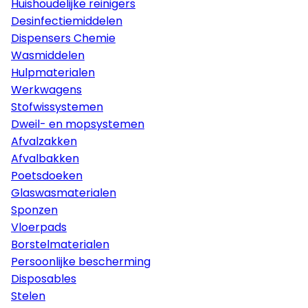
Huishoudelijke reinigers
Desinfectiemiddelen
Dispensers Chemie
Wasmiddelen
Hulpmaterialen
Werkwagens
Stofwissystemen
Dweil- en mopsystemen
Afvalzakken
Afvalbakken
Poetsdoeken
Glaswasmaterialen
Sponzen
Vloerpads
Borstelmaterialen
Persoonlijke bescherming
Disposables
Stelen