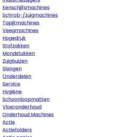
Eenschijfsmachines
Schrob-/zuigmachines
Tapijtmachines
Veegmachines
Hogedruk
Stofzakken
Mondstukken
Zuigbuizen
Slangen
Onderdelen
Service
Hygiëne
Schoonloopmatten
Vloeronderhoud
Onderhoud Machines
Actie
Actiefolders