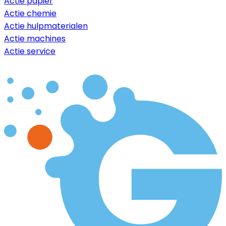
Actie papier
Actie chemie
Actie hulpmaterialen
Actie machines
Actie service