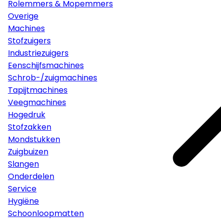
Rolemmers & Mopemmers
Overige
Machines
Stofzuigers
Industriezuigers
Eenschijfsmachines
Schrob-/zuigmachines
Tapijtmachines
Veegmachines
Hogedruk
Stofzakken
Mondstukken
Zuigbuizen
Slangen
Onderdelen
Service
Hygiëne
Schoonloopmatten