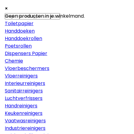
×
×
×
Papier
Geen producten in je winkelmand.
Toiletpapier
Handdoeken
Handdoekrollen
Poetsrollen
Dispensers Papier
Chemie
Vloerbeschermers
Vloerreinigers
Interieurreinigers
Sanitairreinigers
Luchtverfrissers
Handreinigers
Keukenreinigers
Vaatwasreinigers
Industriereinigers