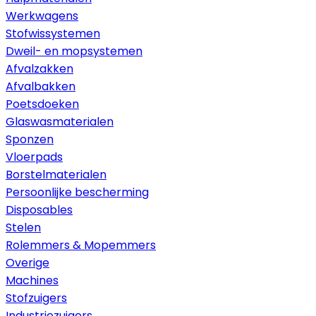
Werkwagens
Stofwissystemen
Dweil- en mopsystemen
Afvalzakken
Afvalbakken
Poetsdoeken
Glaswasmaterialen
Sponzen
Vloerpads
Borstelmaterialen
Persoonlijke bescherming
Disposables
Stelen
Rolemmers & Mopemmers
Overige
Machines
Stofzuigers
Industriezuigers