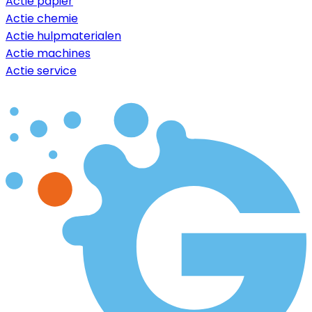
Actie papier
Actie chemie
Actie hulpmaterialen
Actie machines
Actie service