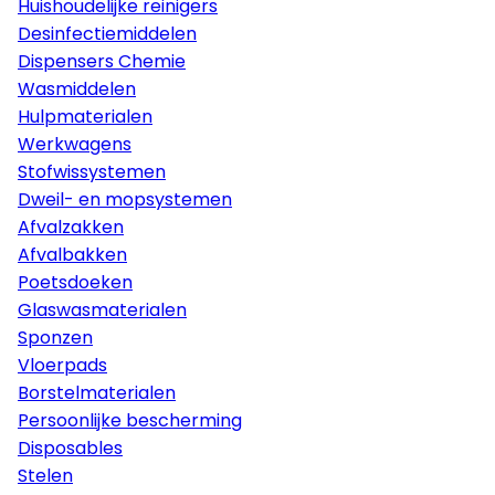
Huishoudelijke reinigers
Desinfectiemiddelen
Dispensers Chemie
Wasmiddelen
Hulpmaterialen
Werkwagens
Stofwissystemen
Dweil- en mopsystemen
Afvalzakken
Afvalbakken
Poetsdoeken
Glaswasmaterialen
Sponzen
Vloerpads
Borstelmaterialen
Persoonlijke bescherming
Disposables
Stelen