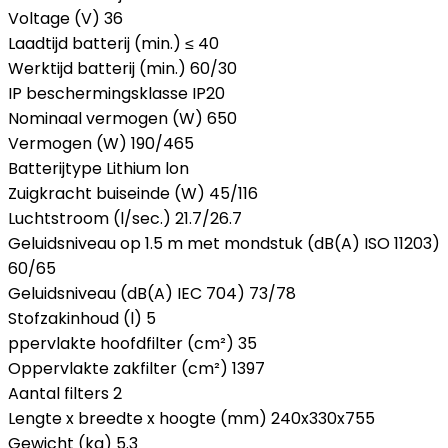
Voltage (V) 36
Laadtijd batterij (min.) ≤ 40
Werktijd batterij (min.) 60/30
IP beschermingsklasse IP20
Nominaal vermogen (W) 650
Vermogen (W) 190/465
Batterijtype Lithium lon
Zuigkracht buiseinde (W) 45/116
Luchtstroom (l/sec.) 21.7/26.7
Geluidsniveau op 1.5 m met mondstuk (dB(A) ISO 11203)
60/65
Geluidsniveau (dB(A) IEC 704) 73/78
Stofzakinhoud (l) 5
ppervlakte hoofdfilter (cm²) 35
Oppervlakte zakfilter (cm²) 1397
Aantal filters 2
Lengte x breedte x hoogte (mm) 240x330x755
Gewicht (kg) 5.3