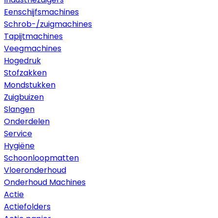
Eenschijfsmachines
Schrob-/zuigmachines
Tapijtmachines
Veegmachines
Hogedruk
Stofzakken
Mondstukken
Zuigbuizen
Slangen
Onderdelen
Service
Hygiëne
Schoonloopmatten
Vloeronderhoud
Onderhoud Machines
Actie
Actiefolders