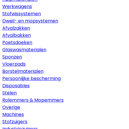
Werkwagens
Stofwissystemen
Dweil- en mopsystemen
Afvalzakken
Afvalbakken
Poetsdoeken
Glaswasmaterialen
Sponzen
Vloerpads
Borstelmaterialen
Persoonlijke bescherming
Disposables
Stelen
Rolemmers & Mopemmers
Overige
Machines
Stofzuigers
Industriezuigers