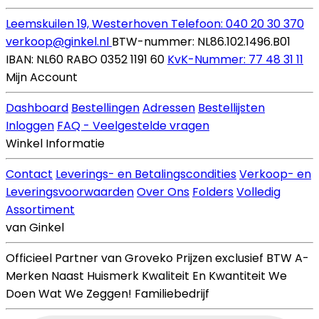
Leemskuilen 19, Westerhoven
Telefoon: 040 20 30 370
verkoop@ginkel.nl
BTW-nummer: NL86.102.1496.B01
IBAN: NL60 RABO 0352 1191 60
KvK-Nummer: 77 48 31 11
Mijn Account
Dashboard
Bestellingen
Adressen
Bestellijsten
Inloggen
FAQ - Veelgestelde vragen
Winkel Informatie
Contact
Leverings- en Betalingscondities
Verkoop- en
Leveringsvoorwaarden
Over Ons
Folders
Volledig
Assortiment
van Ginkel
Officieel Partner van Groveko
Prijzen exclusief BTW
A-
Merken Naast Huismerk
Kwaliteit En Kwantiteit
We
Doen Wat We Zeggen!
Familiebedrijf