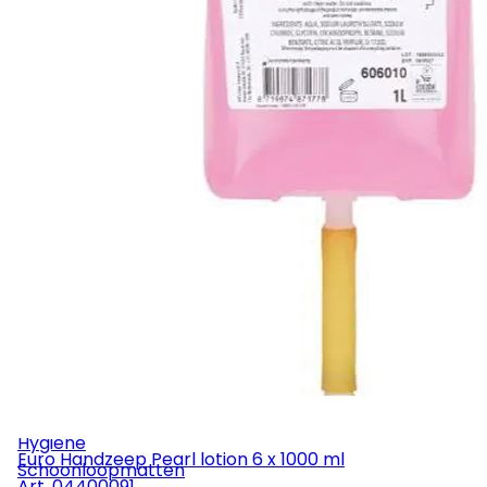
Rolemmers & Mopemmers
Overige
Machines
Stofzuigers
Industriezuigers
Eenschijfsmachines
Schrob-/zuigmachines
Tapijtmachines
Veegmachines
Hogedruk
Stofzakken
Mondstukken
Zuigbuizen
Slangen
Onderdelen
Service
Hygiëne
Euro Handzeep Pearl lotion 6 x 1000 ml
Schoonloopmatten
Art.
04400091