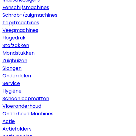
Eenschijfsmachines
Schrob-/zuigmachines
Tapijtmachines
Veegmachines
Hogedruk
Stofzakken
Mondstukken
Zuigbuizen
Slangen
Onderdelen
Service
Hygiëne
Schoonloopmatten
Vloeronderhoud
Onderhoud Machines
Actie
Actiefolders