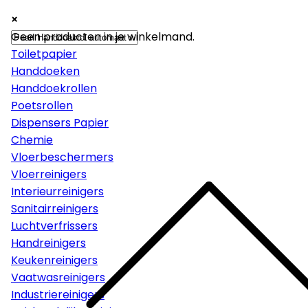
×
×
×
Papier
Geen producten in je winkelmand.
Toiletpapier
Handdoeken
Handdoekrollen
Poetsrollen
Dispensers Papier
Chemie
Vloerbeschermers
Vloerreinigers
Interieurreinigers
Sanitairreinigers
Luchtverfrissers
Handreinigers
Keukenreinigers
Vaatwasreinigers
Industriereinigers