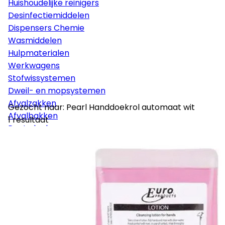
Huishoudelijke reinigers
Desinfectiemiddelen
Dispensers Chemie
Wasmiddelen
Hulpmaterialen
Werkwagens
Stofwissystemen
Dweil- en mopsystemen
Afvalzakken
Gezocht naar: Pearl Handdoekrol automaat wit
Afvalbakken
1 resultaat
Poetsdoeken
Glaswasmaterialen
Sponzen
Vloerpads
Borstelmaterialen
Persoonlijke bescherming
Disposables
Stelen