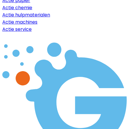
Actie papier
Actie chemie
Actie hulpmaterialen
Actie machines
Actie service