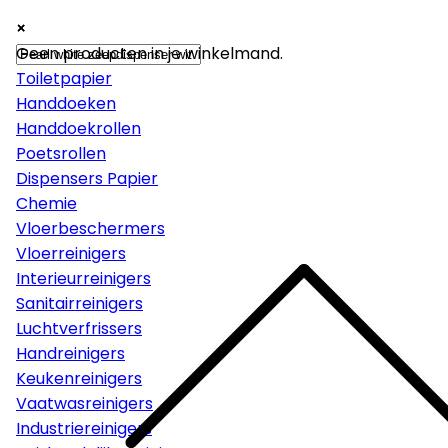
×
×
×
Papier
Geen producten in je winkelmand.
Toiletpapier
Handdoeken
Handdoekrollen
Poetsrollen
Dispensers Papier
Chemie
Vloerbeschermers
Vloerreinigers
Interieurreinigers
Sanitairreinigers
Luchtverfrissers
Handreinigers
Keukenreinigers
Vaatwasreinigers
Industriereinigers