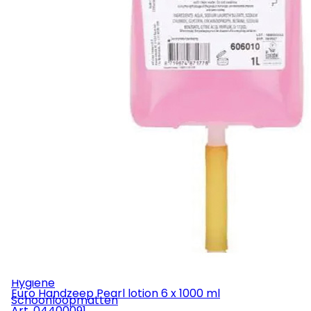
Rolemmers & Mopemmers
Overige
Machines
Stofzuigers
Industriezuigers
Eenschijfsmachines
Schrob-/zuigmachines
Tapijtmachines
Veegmachines
Hogedruk
Stofzakken
Mondstukken
Zuigbuizen
Slangen
Onderdelen
Service
Hygiëne
Euro Handzeep Pearl lotion 6 x 1000 ml
Schoonloopmatten
Art.
04400091