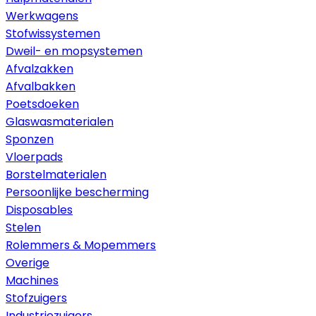
Werkwagens
Stofwissystemen
Dweil- en mopsystemen
Afvalzakken
Afvalbakken
Poetsdoeken
Glaswasmaterialen
Sponzen
Vloerpads
Borstelmaterialen
Persoonlijke bescherming
Disposables
Stelen
Rolemmers & Mopemmers
Overige
Machines
Stofzuigers
Industriezuigers