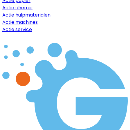
Actie papier
Actie chemie
Actie hulpmaterialen
Actie machines
Actie service