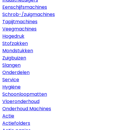
Eenschijfsmachines
Schrob-/zuigmachines
Tapijtmachines
Veegmachines
Hogedruk
Stofzakken
Mondstukken
Zuigbuizen
Slangen
Onderdelen
Service
Hygiëne
Schoonloopmatten
Vloeronderhoud
Onderhoud Machines
Actie
Actiefolders