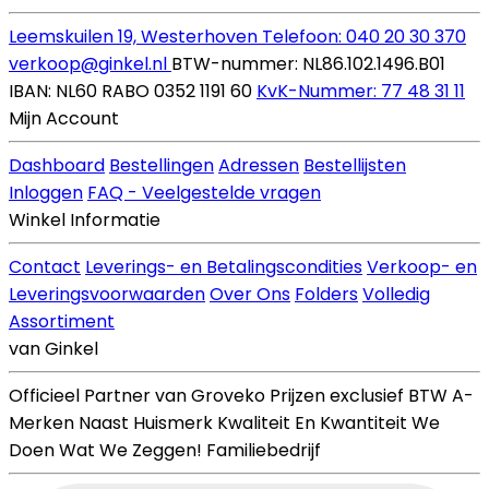
Leemskuilen 19, Westerhoven
Telefoon: 040 20 30 370
verkoop@ginkel.nl
BTW-nummer: NL86.102.1496.B01
IBAN: NL60 RABO 0352 1191 60
KvK-Nummer: 77 48 31 11
Mijn Account
Dashboard
Bestellingen
Adressen
Bestellijsten
Inloggen
FAQ - Veelgestelde vragen
Winkel Informatie
Contact
Leverings- en Betalingscondities
Verkoop- en
Leveringsvoorwaarden
Over Ons
Folders
Volledig
Assortiment
van Ginkel
Officieel Partner van Groveko
Prijzen exclusief BTW
A-
Merken Naast Huismerk
Kwaliteit En Kwantiteit
We
Doen Wat We Zeggen!
Familiebedrijf