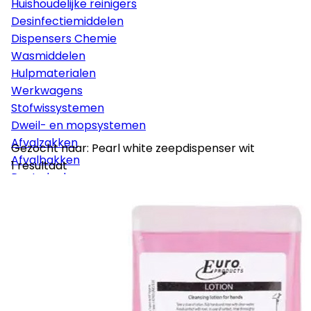
Huishoudelijke reinigers
Desinfectiemiddelen
Dispensers Chemie
Wasmiddelen
Hulpmaterialen
Werkwagens
Stofwissystemen
Dweil- en mopsystemen
Afvalzakken
Gezocht naar: Pearl white zeepdispenser wit
Afvalbakken
1 resultaat
Poetsdoeken
Glaswasmaterialen
Sponzen
Vloerpads
Borstelmaterialen
Persoonlijke bescherming
Disposables
Stelen