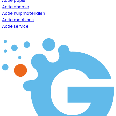
Actie papier
Actie chemie
Actie hulpmaterialen
Actie machines
Actie service