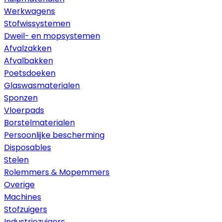
Werkwagens
Stofwissystemen
Dweil- en mopsystemen
Afvalzakken
Afvalbakken
Poetsdoeken
Glaswasmaterialen
Sponzen
Vloerpads
Borstelmaterialen
Persoonlijke bescherming
Disposables
Stelen
Rolemmers & Mopemmers
Overige
Machines
Stofzuigers
Industriezuigers