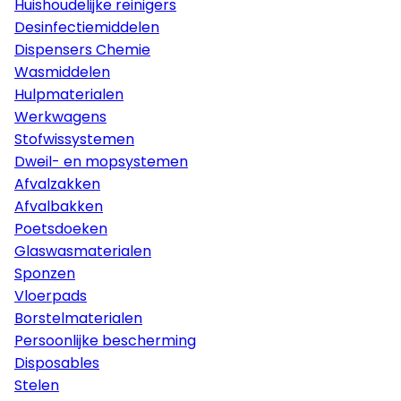
Huishoudelijke reinigers
Desinfectiemiddelen
Dispensers Chemie
Wasmiddelen
Hulpmaterialen
Werkwagens
Stofwissystemen
Dweil- en mopsystemen
Afvalzakken
Afvalbakken
Poetsdoeken
Glaswasmaterialen
Sponzen
Vloerpads
Borstelmaterialen
Persoonlijke bescherming
Disposables
Stelen