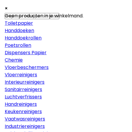
×
×
×
Papier
Geen producten in je winkelmand.
Toiletpapier
Handdoeken
Handdoekrollen
Poetsrollen
Dispensers Papier
Chemie
Vloerbeschermers
Vloerreinigers
Interieurreinigers
Sanitairreinigers
Luchtverfrissers
Handreinigers
Keukenreinigers
Vaatwasreinigers
Industriereinigers