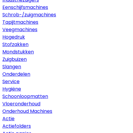
Eenschijfsmachines
Schrob-/zuigmachines
Tapijtmachines
Veegmachines
Hogedruk
Stofzakken
Mondstukken
Zuigbuizen
Slangen
Onderdelen
Service
Hygiëne
Schoonloopmatten
Vloeronderhoud
Onderhoud Machines
Actie
Actiefolders