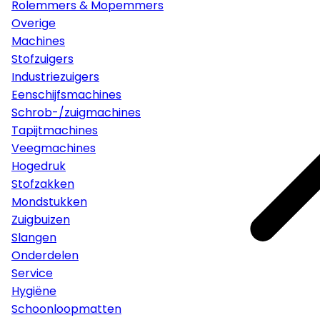
Rolemmers & Mopemmers
Overige
Machines
Stofzuigers
Industriezuigers
Eenschijfsmachines
Schrob-/zuigmachines
Tapijtmachines
Veegmachines
Hogedruk
Stofzakken
Mondstukken
Zuigbuizen
Slangen
Onderdelen
Service
Hygiëne
Schoonloopmatten