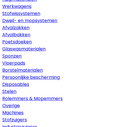
Werkwagens
Stofwissystemen
Dweil- en mopsystemen
Afvalzakken
Afvalbakken
Poetsdoeken
Glaswasmaterialen
Sponzen
Vloerpads
Borstelmaterialen
Persoonlijke bescherming
Disposables
Stelen
Rolemmers & Mopemmers
Overige
Machines
Stofzuigers
Industriezuigers