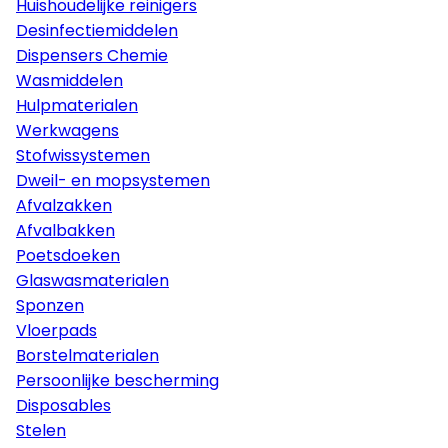
Huishoudelijke reinigers
Desinfectiemiddelen
Dispensers Chemie
Wasmiddelen
Hulpmaterialen
Werkwagens
Stofwissystemen
Dweil- en mopsystemen
Afvalzakken
Afvalbakken
Poetsdoeken
Glaswasmaterialen
Sponzen
Vloerpads
Borstelmaterialen
Persoonlijke bescherming
Disposables
Stelen