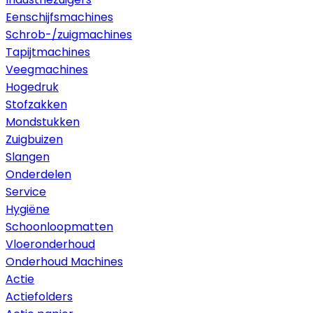
Eenschijfsmachines
Schrob-/zuigmachines
Tapijtmachines
Veegmachines
Hogedruk
Stofzakken
Mondstukken
Zuigbuizen
Slangen
Onderdelen
Service
Hygiëne
Schoonloopmatten
Vloeronderhoud
Onderhoud Machines
Actie
Actiefolders