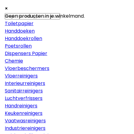
×
×
×
Papier
Geen producten in je winkelmand.
Toiletpapier
Handdoeken
Handdoekrollen
Poetsrollen
Dispensers Papier
Chemie
Vloerbeschermers
Vloerreinigers
Interieurreinigers
Sanitairreinigers
Luchtverfrissers
Handreinigers
Keukenreinigers
Vaatwasreinigers
Industriereinigers