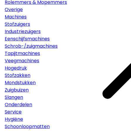
Rolemmers & Mopemmers
Overige
Machines
Stofzuigers
Industriezuigers
Eenschijfsmachines
Schrob-/zuigmachines
Tapijtmachines
Veegmachines
Hogedruk
Stofzakken
Mondstukken
Zuigbuizen
Slangen
Onderdelen
Service
Hygiëne
Schoonloopmatten