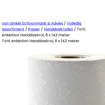
van Ginkel Schoonmaak & Advies
/
Volledig
assortiment
/
Papier
/
Handdoekrollen
/ Tork
enMotion Handdoekrol, 6 x 143 meter
Tork enMotion Handdoekrol, 6 x 143 meter