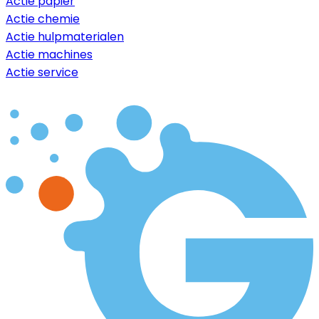
Actie papier
Actie chemie
Actie hulpmaterialen
Actie machines
Actie service