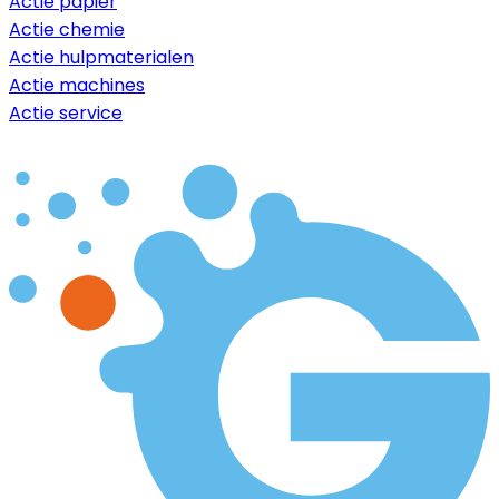
Actie papier
Actie chemie
Actie hulpmaterialen
Actie machines
Actie service