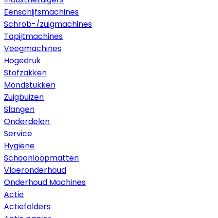
Eenschijfsmachines
Schrob-/zuigmachines
Tapijtmachines
Veegmachines
Hogedruk
Stofzakken
Mondstukken
Zuigbuizen
Slangen
Onderdelen
Service
Hygiëne
Schoonloopmatten
Vloeronderhoud
Onderhoud Machines
Actie
Actiefolders