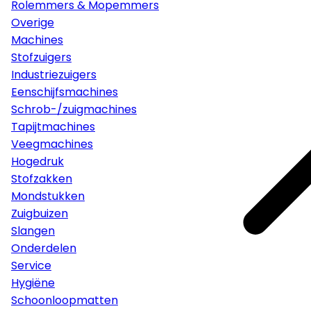
Rolemmers & Mopemmers
Overige
Machines
Stofzuigers
Industriezuigers
Eenschijfsmachines
Schrob-/zuigmachines
Tapijtmachines
Veegmachines
Hogedruk
Stofzakken
Mondstukken
Zuigbuizen
Slangen
Onderdelen
Service
Hygiëne
Schoonloopmatten