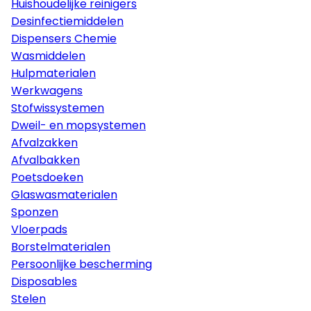
Huishoudelijke reinigers
Desinfectiemiddelen
Dispensers Chemie
Wasmiddelen
Hulpmaterialen
Werkwagens
Stofwissystemen
Dweil- en mopsystemen
Afvalzakken
Afvalbakken
Poetsdoeken
Glaswasmaterialen
Sponzen
Vloerpads
Borstelmaterialen
Persoonlijke bescherming
Disposables
Stelen