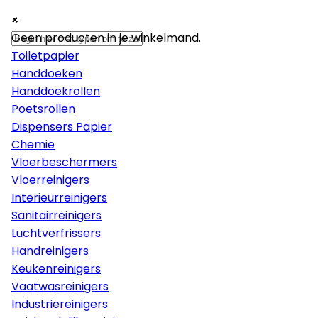
×
×
×
Papier
Geen producten in je winkelmand.
Toiletpapier
Handdoeken
Handdoekrollen
Poetsrollen
Dispensers Papier
Chemie
Vloerbeschermers
Vloerreinigers
Interieurreinigers
Sanitairreinigers
Luchtverfrissers
Handreinigers
Keukenreinigers
Vaatwasreinigers
Industriereinigers