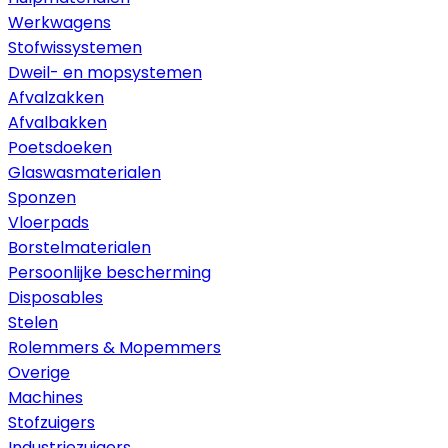
Werkwagens
Stofwissystemen
Dweil- en mopsystemen
Afvalzakken
Afvalbakken
Poetsdoeken
Glaswasmaterialen
Sponzen
Vloerpads
Borstelmaterialen
Persoonlijke bescherming
Disposables
Stelen
Rolemmers & Mopemmers
Overige
Machines
Stofzuigers
Industriezuigers