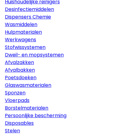
Huishoudelijke reinigers
Desinfectiemiddelen
Dispensers Chemie
Wasmiddelen
Hulpmaterialen
Werkwagens
Stofwissystemen
Dweil- en mopsystemen
Afvalzakken
Afvalbakken
Poetsdoeken
Glaswasmaterialen
Sponzen
Vloerpads
Borstelmaterialen
Persoonlijke bescherming
Disposables
Stelen