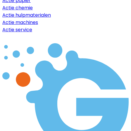
Actie papier
Actie chemie
Actie hulpmaterialen
Actie machines
Actie service