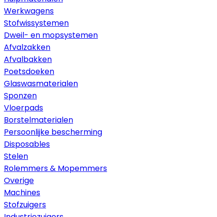
Werkwagens
Stofwissystemen
Dweil- en mopsystemen
Afvalzakken
Afvalbakken
Poetsdoeken
Glaswasmaterialen
Sponzen
Vloerpads
Borstelmaterialen
Persoonlijke bescherming
Disposables
Stelen
Rolemmers & Mopemmers
Overige
Machines
Stofzuigers
Industriezuigers