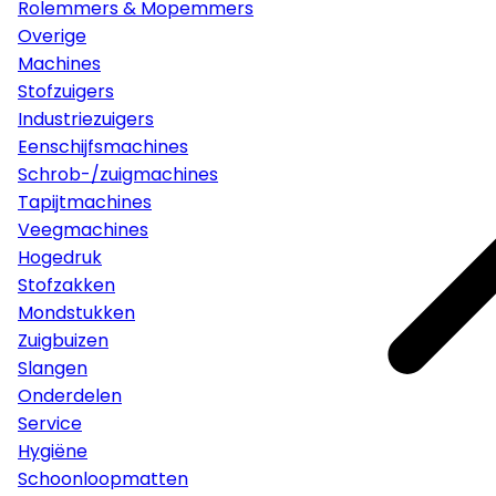
Rolemmers & Mopemmers
Overige
Machines
Stofzuigers
Industriezuigers
Eenschijfsmachines
Schrob-/zuigmachines
Tapijtmachines
Veegmachines
Hogedruk
Stofzakken
Mondstukken
Zuigbuizen
Slangen
Onderdelen
Service
Hygiëne
Schoonloopmatten