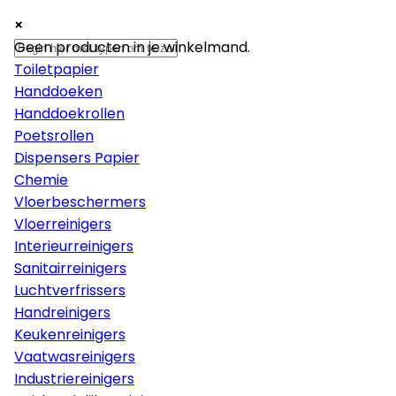
×
×
×
Papier
Geen producten in je winkelmand.
Toiletpapier
Handdoeken
Handdoekrollen
Poetsrollen
Dispensers Papier
Chemie
Vloerbeschermers
Vloerreinigers
Interieurreinigers
Sanitairreinigers
Luchtverfrissers
Handreinigers
Keukenreinigers
Vaatwasreinigers
Industriereinigers