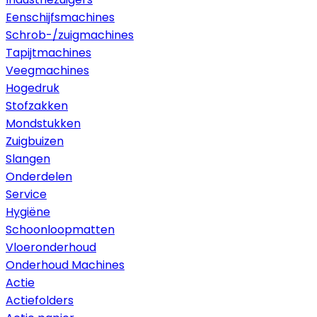
Eenschijfsmachines
Schrob-/zuigmachines
Tapijtmachines
Veegmachines
Hogedruk
Stofzakken
Mondstukken
Zuigbuizen
Slangen
Onderdelen
Service
Hygiëne
Schoonloopmatten
Vloeronderhoud
Onderhoud Machines
Actie
Actiefolders