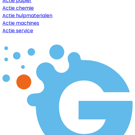
Actie papier
Actie chemie
Actie hulpmaterialen
Actie machines
Actie service