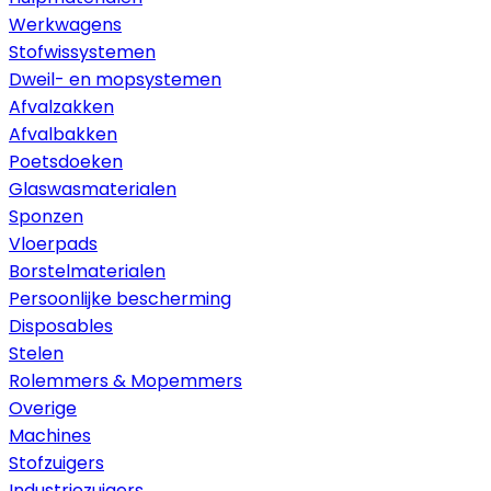
Werkwagens
Stofwissystemen
Dweil- en mopsystemen
Afvalzakken
Afvalbakken
Poetsdoeken
Glaswasmaterialen
Sponzen
Vloerpads
Borstelmaterialen
Persoonlijke bescherming
Disposables
Stelen
Rolemmers & Mopemmers
Overige
Machines
Stofzuigers
Industriezuigers