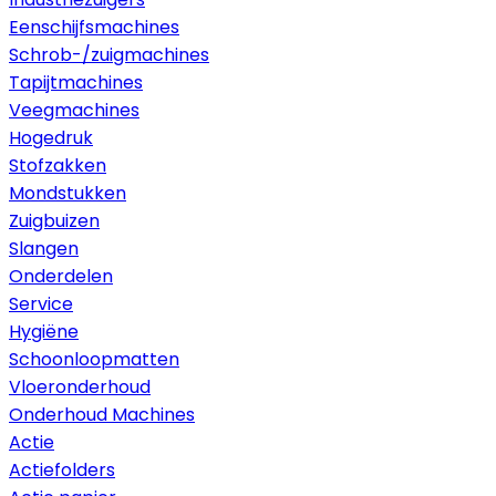
Eenschijfsmachines
Schrob-/zuigmachines
Tapijtmachines
Veegmachines
Hogedruk
Stofzakken
Mondstukken
Zuigbuizen
Slangen
Onderdelen
Service
Hygiëne
Schoonloopmatten
Vloeronderhoud
Onderhoud Machines
Actie
Actiefolders