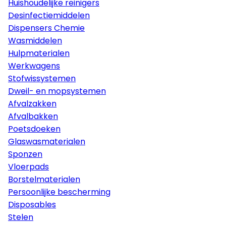
Huishoudelijke reinigers
Desinfectiemiddelen
Dispensers Chemie
Wasmiddelen
Hulpmaterialen
Werkwagens
Stofwissystemen
Dweil- en mopsystemen
Afvalzakken
Afvalbakken
Poetsdoeken
Glaswasmaterialen
Sponzen
Vloerpads
Borstelmaterialen
Persoonlijke bescherming
Disposables
Stelen