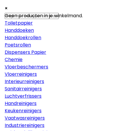
×
×
×
Papier
Geen producten in je winkelmand.
Toiletpapier
Handdoeken
Handdoekrollen
Poetsrollen
Dispensers Papier
Chemie
Vloerbeschermers
Vloerreinigers
Interieurreinigers
Sanitairreinigers
Luchtverfrissers
Handreinigers
Keukenreinigers
Vaatwasreinigers
Industriereinigers