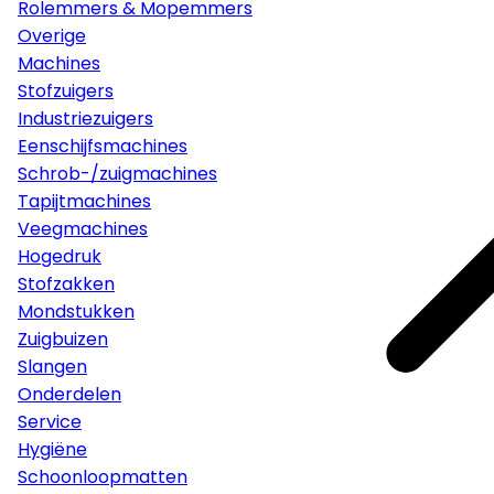
Rolemmers & Mopemmers
Overige
Machines
Stofzuigers
Industriezuigers
Eenschijfsmachines
Schrob-/zuigmachines
Tapijtmachines
Veegmachines
Hogedruk
Stofzakken
Mondstukken
Zuigbuizen
Slangen
Onderdelen
Service
Hygiëne
Schoonloopmatten