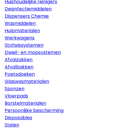
Huishoudelijke reinigers
Desinfectiemiddelen
Dispensers Chemie
Wasmiddelen
Hulpmaterialen
Werkwagens
Stofwissystemen
Dweil- en mopsystemen
Afvalzakken
Afvalbakken
Poetsdoeken
Glaswasmaterialen
Sponzen
Vloerpads
Borstelmaterialen
Persoonlijke bescherming
Disposables
Stelen