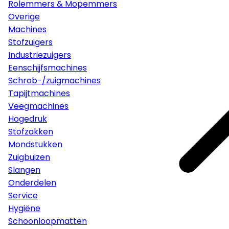
Rolemmers & Mopemmers
Overige
Machines
Stofzuigers
Industriezuigers
Eenschijfsmachines
Schrob-/zuigmachines
Tapijtmachines
Veegmachines
Hogedruk
Stofzakken
Mondstukken
Zuigbuizen
Slangen
Onderdelen
Service
Hygiëne
Schoonloopmatten