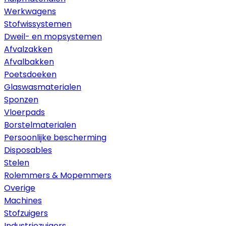
Werkwagens
Stofwissystemen
Dweil- en mopsystemen
Afvalzakken
Afvalbakken
Poetsdoeken
Glaswasmaterialen
Sponzen
Vloerpads
Borstelmaterialen
Persoonlijke bescherming
Disposables
Stelen
Rolemmers & Mopemmers
Overige
Machines
Stofzuigers
Industriezuigers