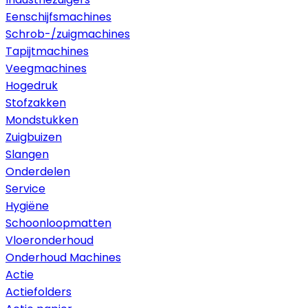
Eenschijfsmachines
Schrob-/zuigmachines
Tapijtmachines
Veegmachines
Hogedruk
Stofzakken
Mondstukken
Zuigbuizen
Slangen
Onderdelen
Service
Hygiëne
Schoonloopmatten
Vloeronderhoud
Onderhoud Machines
Actie
Actiefolders