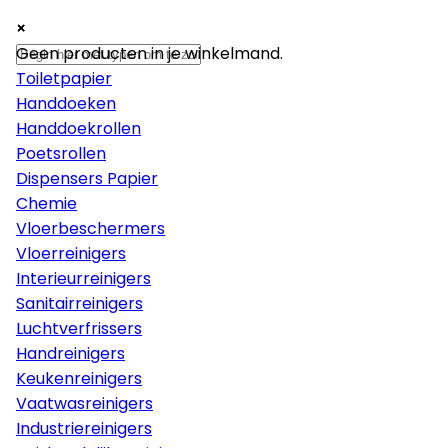
×
×
×
Papier
Geen producten in je winkelmand.
Toiletpapier
Handdoeken
Handdoekrollen
Poetsrollen
Dispensers Papier
Chemie
Vloerbeschermers
Vloerreinigers
Interieurreinigers
Sanitairreinigers
Luchtverfrissers
Handreinigers
Keukenreinigers
Vaatwasreinigers
Industriereinigers