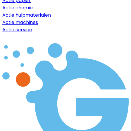
Actie papier
Actie chemie
Actie hulpmaterialen
Actie machines
Actie service