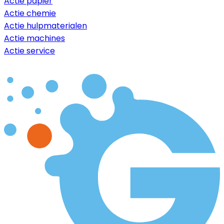
Actie papier
Actie chemie
Actie hulpmaterialen
Actie machines
Actie service