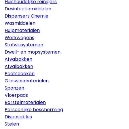
Huishoudelijke reinigers
Desinfectiemiddelen
Dispensers Chemie
Wasmiddelen
Hulpmaterialen
Werkwagens
Stofwissystemen
Dweil- en mopsystemen
Afvalzakken
Afvalbakken
Poetsdoeken
Glaswasmaterialen
Sponzen
Vloerpads
Borstelmaterialen
Persoonlijke bescherming
Disposables
Stelen