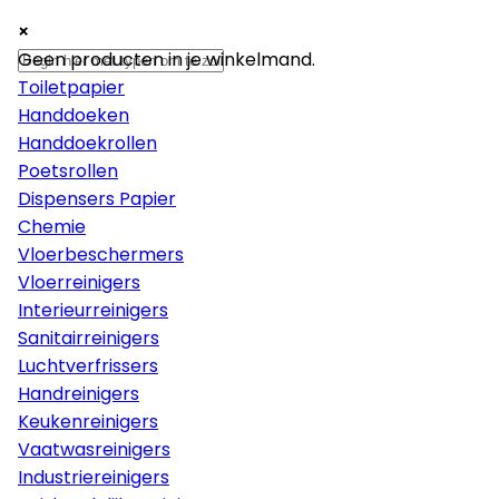
×
×
×
Papier
Geen producten in je winkelmand.
Toiletpapier
Handdoeken
Handdoekrollen
Poetsrollen
Dispensers Papier
Chemie
Vloerbeschermers
Vloerreinigers
Interieurreinigers
Sanitairreinigers
Luchtverfrissers
Handreinigers
Keukenreinigers
Vaatwasreinigers
Industriereinigers