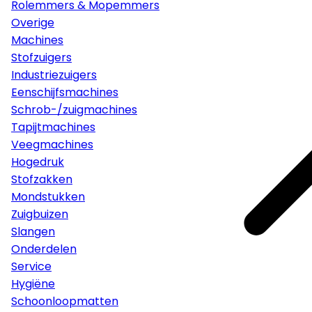
Rolemmers & Mopemmers
Overige
Machines
Stofzuigers
Industriezuigers
Eenschijfsmachines
Schrob-/zuigmachines
Tapijtmachines
Veegmachines
Hogedruk
Stofzakken
Mondstukken
Zuigbuizen
Slangen
Onderdelen
Service
Hygiëne
Schoonloopmatten