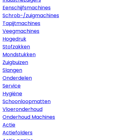
Eenschijfsmachines
Schrob-/zuigmachines
Tapijtmachines
Veegmachines
Hogedruk
Stofzakken
Mondstukken
Zuigbuizen
Slangen
Onderdelen
Service
Hygiëne
Schoonloopmatten
Vloeronderhoud
Onderhoud Machines
Actie
Actiefolders