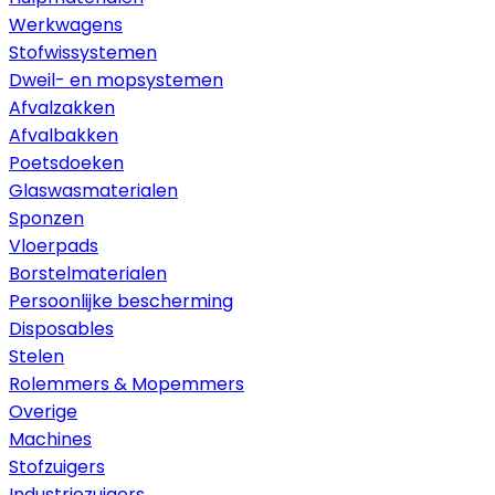
Werkwagens
Stofwissystemen
Dweil- en mopsystemen
Afvalzakken
Afvalbakken
Poetsdoeken
Glaswasmaterialen
Sponzen
Vloerpads
Borstelmaterialen
Persoonlijke bescherming
Disposables
Stelen
Rolemmers & Mopemmers
Overige
Machines
Stofzuigers
Industriezuigers