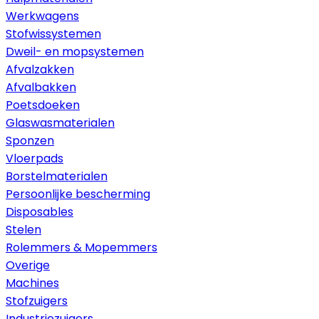
Werkwagens
Stofwissystemen
Dweil- en mopsystemen
Afvalzakken
Afvalbakken
Poetsdoeken
Glaswasmaterialen
Sponzen
Vloerpads
Borstelmaterialen
Persoonlijke bescherming
Disposables
Stelen
Rolemmers & Mopemmers
Overige
Machines
Stofzuigers
Industriezuigers