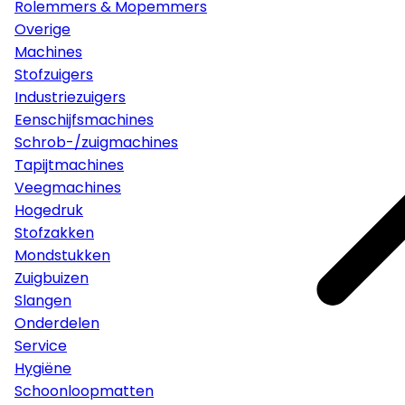
Rolemmers & Mopemmers
Overige
Machines
Stofzuigers
Industriezuigers
Eenschijfsmachines
Schrob-/zuigmachines
Tapijtmachines
Veegmachines
Hogedruk
Stofzakken
Mondstukken
Zuigbuizen
Slangen
Onderdelen
Service
Hygiëne
Schoonloopmatten