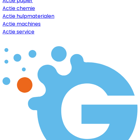
Actie papier
Actie chemie
Actie hulpmaterialen
Actie machines
Actie service