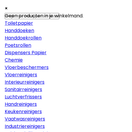
×
×
×
Papier
Geen producten in je winkelmand.
Toiletpapier
Handdoeken
Handdoekrollen
Poetsrollen
Dispensers Papier
Chemie
Vloerbeschermers
Vloerreinigers
Interieurreinigers
Sanitairreinigers
Luchtverfrissers
Handreinigers
Keukenreinigers
Vaatwasreinigers
Industriereinigers