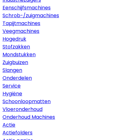
Eenschijfsmachines
Schrob-/zuigmachines
Tapijtmachines
Veegmachines
Hogedruk
Stofzakken
Mondstukken
Zuigbuizen
Slangen
Onderdelen
Service
Hygiëne
Schoonloopmatten
Vloeronderhoud
Onderhoud Machines
Actie
Actiefolders