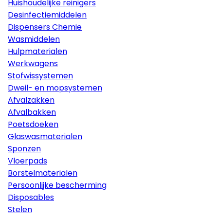
Huishoudelijke reinigers
Desinfectiemiddelen
Dispensers Chemie
Wasmiddelen
Hulpmaterialen
Werkwagens
Stofwissystemen
Dweil- en mopsystemen
Afvalzakken
Afvalbakken
Poetsdoeken
Glaswasmaterialen
Sponzen
Vloerpads
Borstelmaterialen
Persoonlijke bescherming
Disposables
Stelen