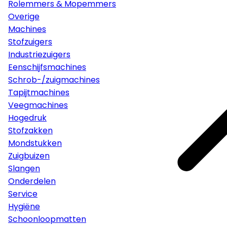
Rolemmers & Mopemmers
Overige
Machines
Stofzuigers
Industriezuigers
Eenschijfsmachines
Schrob-/zuigmachines
Tapijtmachines
Veegmachines
Hogedruk
Stofzakken
Mondstukken
Zuigbuizen
Slangen
Onderdelen
Service
Hygiëne
Schoonloopmatten