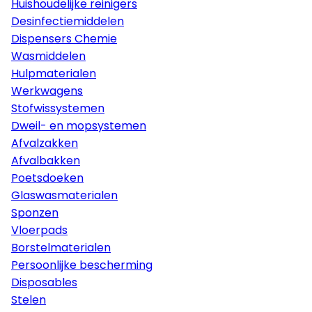
Huishoudelijke reinigers
Desinfectiemiddelen
Dispensers Chemie
Wasmiddelen
Hulpmaterialen
Werkwagens
Stofwissystemen
Dweil- en mopsystemen
Afvalzakken
Afvalbakken
Poetsdoeken
Glaswasmaterialen
Sponzen
Vloerpads
Borstelmaterialen
Persoonlijke bescherming
Disposables
Stelen