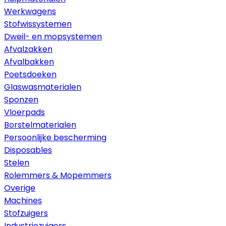
Werkwagens
Stofwissystemen
Dweil- en mopsystemen
Afvalzakken
Afvalbakken
Poetsdoeken
Glaswasmaterialen
Sponzen
Vloerpads
Borstelmaterialen
Persoonlijke bescherming
Disposables
Stelen
Rolemmers & Mopemmers
Overige
Machines
Stofzuigers
Industriezuigers