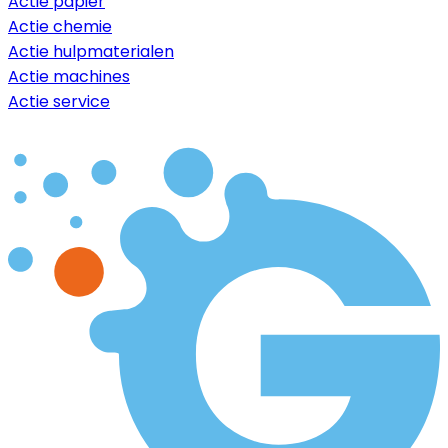
Actie papier
Actie chemie
Actie hulpmaterialen
Actie machines
Actie service