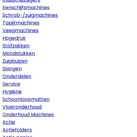
Eenschijfsmachines
Schrob-/zuigmachines
Tapijtmachines
Veegmachines
Hogedruk
Stofzakken
Mondstukken
Zuigbuizen
Slangen
Onderdelen
Service
Hygiëne
Schoonloopmatten
Vloeronderhoud
Onderhoud Machines
Actie
Actiefolders