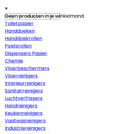
×
×
×
Papier
Geen producten in je winkelmand.
Toiletpapier
Handdoeken
Handdoekrollen
Poetsrollen
Dispensers Papier
Chemie
Vloerbeschermers
Vloerreinigers
Interieurreinigers
Sanitairreinigers
Luchtverfrissers
Handreinigers
Keukenreinigers
Vaatwasreinigers
Industriereinigers