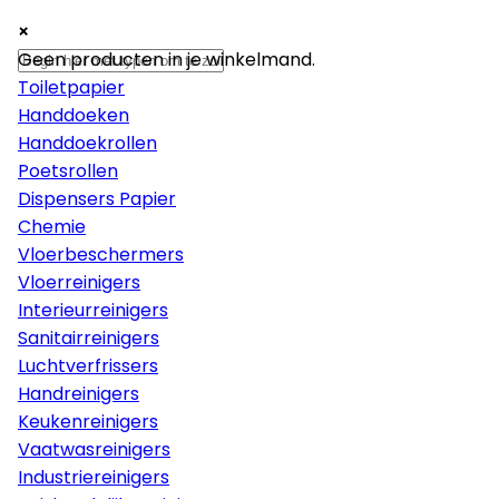
×
×
×
Papier
Geen producten in je winkelmand.
Toiletpapier
Handdoeken
Handdoekrollen
Poetsrollen
Dispensers Papier
Chemie
Vloerbeschermers
Vloerreinigers
Interieurreinigers
Sanitairreinigers
Luchtverfrissers
Handreinigers
Keukenreinigers
Vaatwasreinigers
Industriereinigers