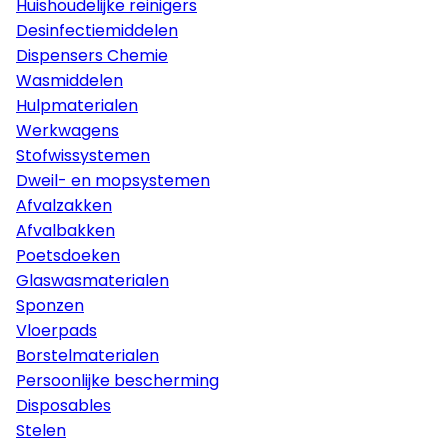
Huishoudelijke reinigers
Desinfectiemiddelen
Dispensers Chemie
Wasmiddelen
Hulpmaterialen
Werkwagens
Stofwissystemen
Dweil- en mopsystemen
Afvalzakken
Afvalbakken
Poetsdoeken
Glaswasmaterialen
Sponzen
Vloerpads
Borstelmaterialen
Persoonlijke bescherming
Disposables
Stelen