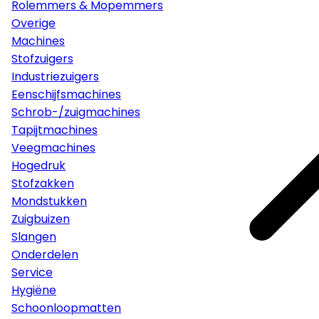
Rolemmers & Mopemmers
Overige
Machines
Stofzuigers
Industriezuigers
Eenschijfsmachines
Schrob-/zuigmachines
Tapijtmachines
Veegmachines
Hogedruk
Stofzakken
Mondstukken
Zuigbuizen
Slangen
Onderdelen
Service
Hygiëne
Schoonloopmatten