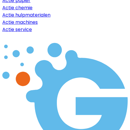
Actie papier
Actie chemie
Actie hulpmaterialen
Actie machines
Actie service