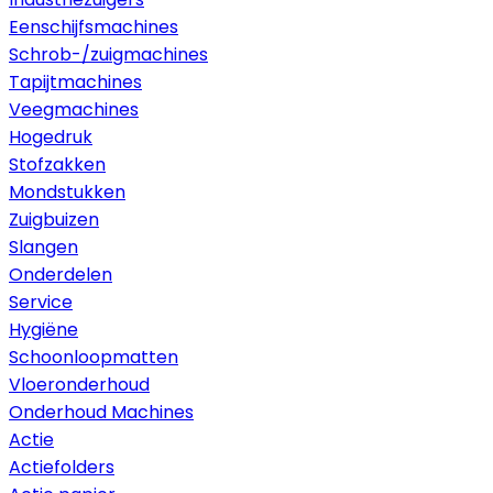
Eenschijfsmachines
Schrob-/zuigmachines
Tapijtmachines
Veegmachines
Hogedruk
Stofzakken
Mondstukken
Zuigbuizen
Slangen
Onderdelen
Service
Hygiëne
Schoonloopmatten
Vloeronderhoud
Onderhoud Machines
Actie
Actiefolders