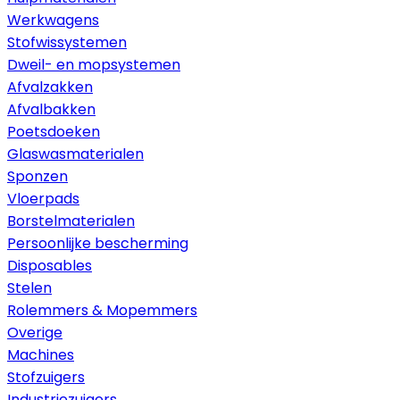
Werkwagens
Stofwissystemen
Dweil- en mopsystemen
Afvalzakken
Afvalbakken
Poetsdoeken
Glaswasmaterialen
Sponzen
Vloerpads
Borstelmaterialen
Persoonlijke bescherming
Disposables
Stelen
Rolemmers & Mopemmers
Overige
Machines
Stofzuigers
Industriezuigers