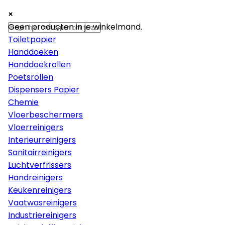
×
×
×
Papier
Geen producten in je winkelmand.
Toiletpapier
Handdoeken
Handdoekrollen
Poetsrollen
Dispensers Papier
Chemie
Vloerbeschermers
Vloerreinigers
Interieurreinigers
Sanitairreinigers
Luchtverfrissers
Handreinigers
Keukenreinigers
Vaatwasreinigers
Industriereinigers