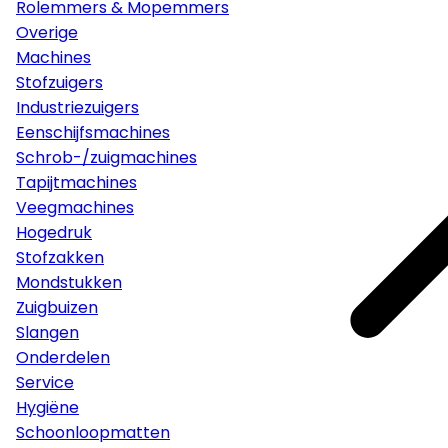
Rolemmers & Mopemmers
Overige
Machines
Stofzuigers
Industriezuigers
Eenschijfsmachines
Schrob-/zuigmachines
Tapijtmachines
Veegmachines
Hogedruk
Stofzakken
Mondstukken
Zuigbuizen
Slangen
Onderdelen
Service
Hygiëne
Schoonloopmatten