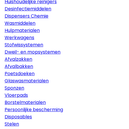
Huishoudelijke reinigers
Desinfectiemiddelen
Dispensers Chemie
Wasmiddelen
Hulpmaterialen
Werkwagens
Stofwissystemen
Dweil- en mopsystemen
Afvalzakken
Afvalbakken
Poetsdoeken
Glaswasmaterialen
Sponzen
Vloerpads
Borstelmaterialen
Persoonlijke bescherming
Disposables
Stelen