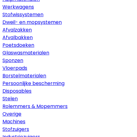
Werkwagens
Stofwissystemen
Dweil- en mopsystemen
Afvalzakken
Afvalbakken
Poetsdoeken
Glaswasmaterialen
Sponzen
Vloerpads
Borstelmaterialen
Persoonlijke bescherming
Disposables
Stelen
Rolemmers & Mopemmers
Overige
Machines
Stofzuigers
Industriezuigers