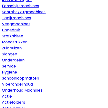
Eenschijfsmachines
Schrob-/zuigmachines
Tapijtmachines
Veegmachines
Hogedruk
Stofzakken
Mondstukken
Zuigbuizen
Slangen
Onderdelen
Service
Hygiëne
Schoonloopmatten
Vloeronderhoud
Onderhoud Machines
Actie
Actiefolders