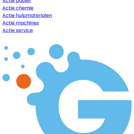
Actie papier
Actie chemie
Actie hulpmaterialen
Actie machines
Actie service