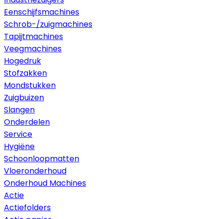
Eenschijfsmachines
Schrob-/zuigmachines
Tapijtmachines
Veegmachines
Hogedruk
Stofzakken
Mondstukken
Zuigbuizen
Slangen
Onderdelen
Service
Hygiëne
Schoonloopmatten
Vloeronderhoud
Onderhoud Machines
Actie
Actiefolders