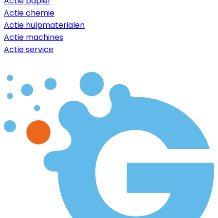
Actie papier
Actie chemie
Actie hulpmaterialen
Actie machines
Actie service