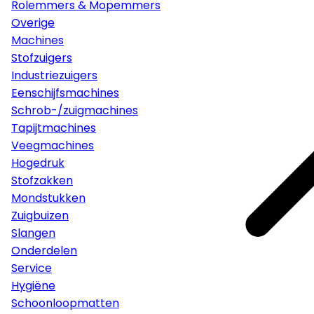
Rolemmers & Mopemmers
Overige
Machines
Stofzuigers
Industriezuigers
Eenschijfsmachines
Schrob-/zuigmachines
Tapijtmachines
Veegmachines
Hogedruk
Stofzakken
Mondstukken
Zuigbuizen
Slangen
Onderdelen
Service
Hygiëne
Schoonloopmatten