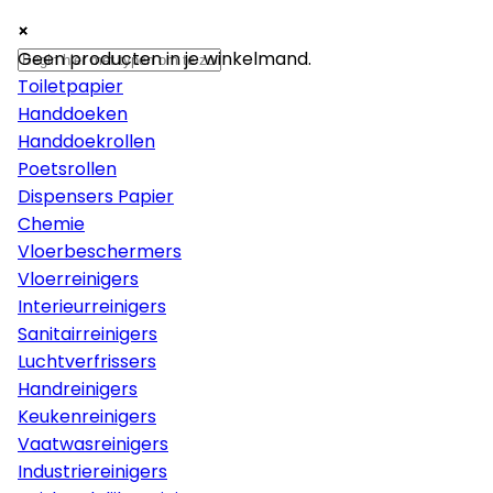
×
×
×
Papier
Geen producten in je winkelmand.
Toiletpapier
Handdoeken
Handdoekrollen
Poetsrollen
Dispensers Papier
Chemie
Vloerbeschermers
Vloerreinigers
Interieurreinigers
Sanitairreinigers
Luchtverfrissers
Handreinigers
Keukenreinigers
Vaatwasreinigers
Industriereinigers