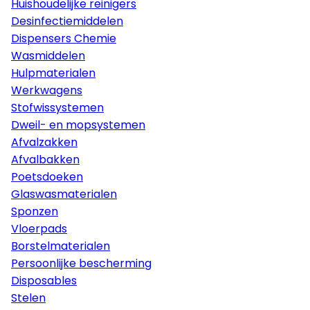
Huishoudelijke reinigers
Desinfectiemiddelen
Dispensers Chemie
Wasmiddelen
Hulpmaterialen
Werkwagens
Stofwissystemen
Dweil- en mopsystemen
Afvalzakken
Afvalbakken
Poetsdoeken
Glaswasmaterialen
Sponzen
Vloerpads
Borstelmaterialen
Persoonlijke bescherming
Disposables
Stelen