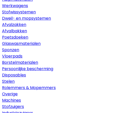
Werkwagens
Stofwissystemen
Dweil- en mopsystemen
Afvalzakken
Afvalbakken
Poetsdoeken
Glaswasmaterialen
Sponzen
Vloerpads
Borstelmaterialen
Persoonlijke bescherming
Disposables
Stelen
Rolemmers & Mopemmers
Overige
Machines
Stofzuigers
Industriezuigers