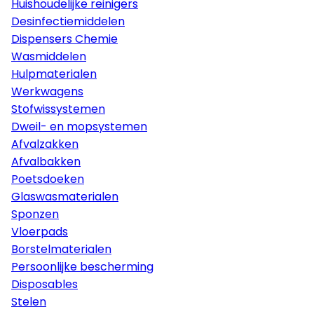
Huishoudelijke reinigers
Desinfectiemiddelen
Dispensers Chemie
Wasmiddelen
Hulpmaterialen
Werkwagens
Stofwissystemen
Dweil- en mopsystemen
Afvalzakken
Afvalbakken
Poetsdoeken
Glaswasmaterialen
Sponzen
Vloerpads
Borstelmaterialen
Persoonlijke bescherming
Disposables
Stelen