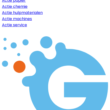
Actie papier
Actie chemie
Actie hulpmaterialen
Actie machines
Actie service