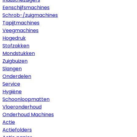
Eenschijfsmachines
Schrob-/zuigmachines
Tapijtmachines
Veegmachines
Hogedruk
Stofzakken
Mondstukken
Zuigbuizen
Slangen
Onderdelen
Service
Hygiëne
Schoonloopmatten
Vloeronderhoud
Onderhoud Machines
Actie
Actiefolders