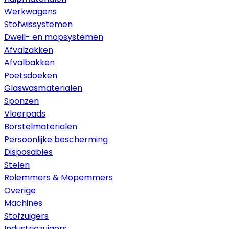
Werkwagens
Stofwissystemen
Dweil- en mopsystemen
Afvalzakken
Afvalbakken
Poetsdoeken
Glaswasmaterialen
Sponzen
Vloerpads
Borstelmaterialen
Persoonlijke bescherming
Disposables
Stelen
Rolemmers & Mopemmers
Overige
Machines
Stofzuigers
Industriezuigers