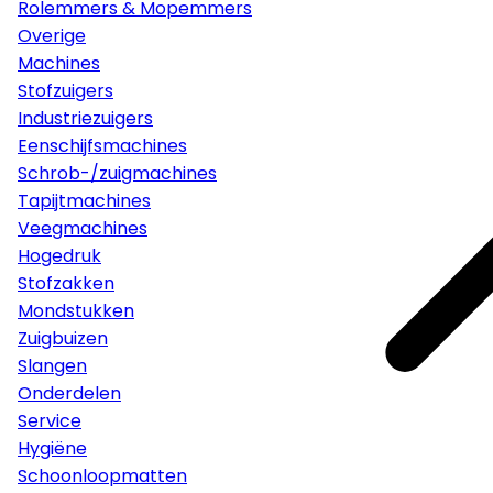
Rolemmers & Mopemmers
Overige
Machines
Stofzuigers
Industriezuigers
Eenschijfsmachines
Schrob-/zuigmachines
Tapijtmachines
Veegmachines
Hogedruk
Stofzakken
Mondstukken
Zuigbuizen
Slangen
Onderdelen
Service
Hygiëne
Schoonloopmatten