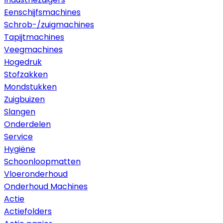
Eenschijfsmachines
Schrob-/zuigmachines
Tapijtmachines
Veegmachines
Hogedruk
Stofzakken
Mondstukken
Zuigbuizen
Slangen
Onderdelen
Service
Hygiëne
Schoonloopmatten
Vloeronderhoud
Onderhoud Machines
Actie
Actiefolders