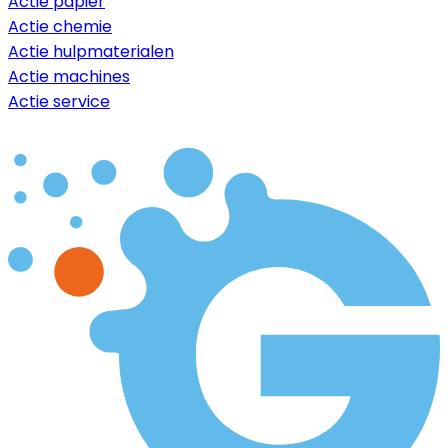
Actie papier
Actie chemie
Actie hulpmaterialen
Actie machines
Actie service