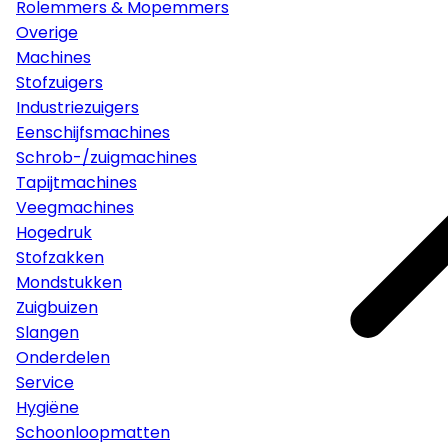
Rolemmers & Mopemmers
Overige
Machines
Stofzuigers
Industriezuigers
Eenschijfsmachines
Schrob-/zuigmachines
Tapijtmachines
Veegmachines
Hogedruk
Stofzakken
Mondstukken
Zuigbuizen
Slangen
Onderdelen
Service
Hygiëne
Schoonloopmatten