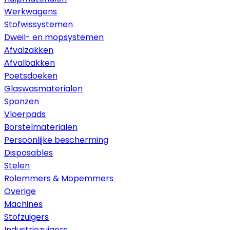
Werkwagens
Stofwissystemen
Dweil- en mopsystemen
Afvalzakken
Afvalbakken
Poetsdoeken
Glaswasmaterialen
Sponzen
Vloerpads
Borstelmaterialen
Persoonlijke bescherming
Disposables
Stelen
Rolemmers & Mopemmers
Overige
Machines
Stofzuigers
Industriezuigers