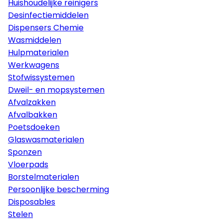
Huishoudelijke reinigers
Desinfectiemiddelen
Dispensers Chemie
Wasmiddelen
Hulpmaterialen
Werkwagens
Stofwissystemen
Dweil- en mopsystemen
Afvalzakken
Afvalbakken
Poetsdoeken
Glaswasmaterialen
Sponzen
Vloerpads
Borstelmaterialen
Persoonlijke bescherming
Disposables
Stelen