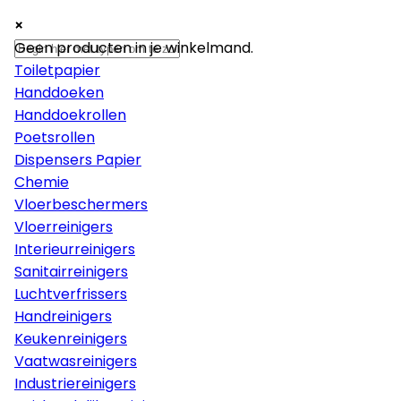
×
×
×
Papier
Geen producten in je winkelmand.
Toiletpapier
Handdoeken
Handdoekrollen
Poetsrollen
Dispensers Papier
Chemie
Vloerbeschermers
Vloerreinigers
Interieurreinigers
Sanitairreinigers
Luchtverfrissers
Handreinigers
Keukenreinigers
Vaatwasreinigers
Industriereinigers