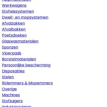
Werkwagens
Stofwissystemen
Dweil- en mopsystemen
Afvalzakken
Afvalbakken
Poetsdoeken
Glaswasmaterialen
Sponzen
Vloerpads
Borstelmaterialen
Persoonlijke bescherming
Disposables
Stelen
Rolemmers & Mopemmers
Overige
Machines
Stofzuigers
Industriezuigers