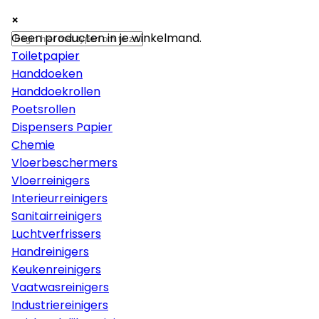
×
×
×
Papier
Geen producten in je winkelmand.
Toiletpapier
Handdoeken
Handdoekrollen
Poetsrollen
Dispensers Papier
Chemie
Vloerbeschermers
Vloerreinigers
Interieurreinigers
Sanitairreinigers
Luchtverfrissers
Handreinigers
Keukenreinigers
Vaatwasreinigers
Industriereinigers