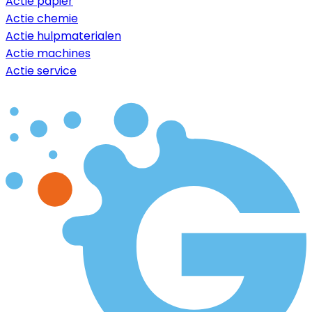
Actie papier
Actie chemie
Actie hulpmaterialen
Actie machines
Actie service