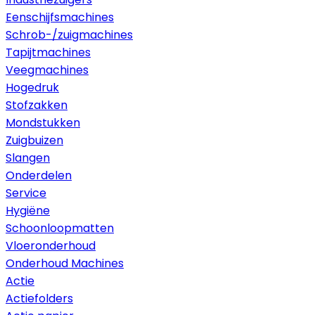
Eenschijfsmachines
Schrob-/zuigmachines
Tapijtmachines
Veegmachines
Hogedruk
Stofzakken
Mondstukken
Zuigbuizen
Slangen
Onderdelen
Service
Hygiëne
Schoonloopmatten
Vloeronderhoud
Onderhoud Machines
Actie
Actiefolders