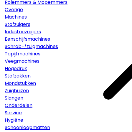
Rolemmers & Mopemmers
Overige
Machines
Stofzuigers
Industriezuigers
Eenschijfsmachines
Schrob-/zuigmachines
Tapijtmachines
Veegmachines
Hogedruk
Stofzakken
Mondstukken
Zuigbuizen
Slangen
Onderdelen
Service
Hygiëne
Schoonloopmatten