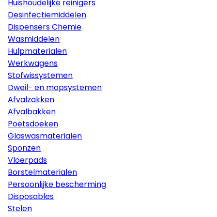
Huishoudelijke reinigers
Desinfectiemiddelen
Dispensers Chemie
Wasmiddelen
Hulpmaterialen
Werkwagens
Stofwissystemen
Dweil- en mopsystemen
Afvalzakken
Afvalbakken
Poetsdoeken
Glaswasmaterialen
Sponzen
Vloerpads
Borstelmaterialen
Persoonlijke bescherming
Disposables
Stelen