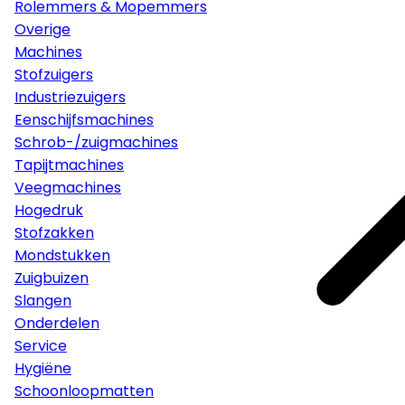
Rolemmers & Mopemmers
Overige
Machines
Stofzuigers
Industriezuigers
Eenschijfsmachines
Schrob-/zuigmachines
Tapijtmachines
Veegmachines
Hogedruk
Stofzakken
Mondstukken
Zuigbuizen
Slangen
Onderdelen
Service
Hygiëne
Schoonloopmatten