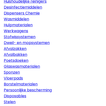
Huishoudelijke reinigers
Desinfectiemiddelen
Dispensers Chemie
Wasmiddelen
Hulpmaterialen
Werkwagens
Stofwissystemen
Dweil- en mopsystemen
Afvalzakken
Afvalbakken
Poetsdoeken
Glaswasmaterialen
Sponzen
Vloerpads
Borstelmaterialen
Persoonlijke bescherming
Disposables
Stelen