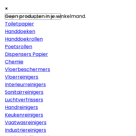
×
×
×
Papier
Geen producten in je winkelmand.
Toiletpapier
Handdoeken
Handdoekrollen
Poetsrollen
Dispensers Papier
Chemie
Vloerbeschermers
Vloerreinigers
Interieurreinigers
Sanitairreinigers
Luchtverfrissers
Handreinigers
Keukenreinigers
Vaatwasreinigers
Industriereinigers