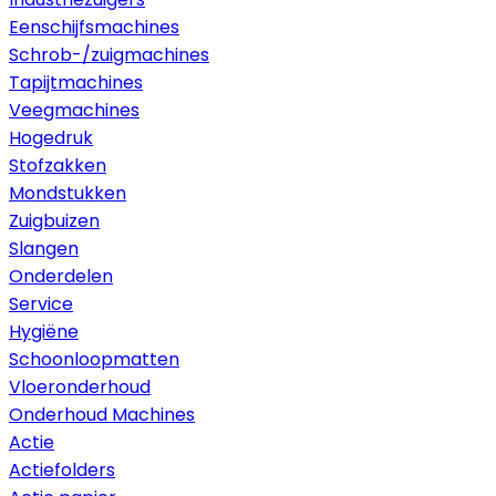
Eenschijfsmachines
Schrob-/zuigmachines
Tapijtmachines
Veegmachines
Hogedruk
Stofzakken
Mondstukken
Zuigbuizen
Slangen
Onderdelen
Service
Hygiëne
Schoonloopmatten
Vloeronderhoud
Onderhoud Machines
Actie
Actiefolders