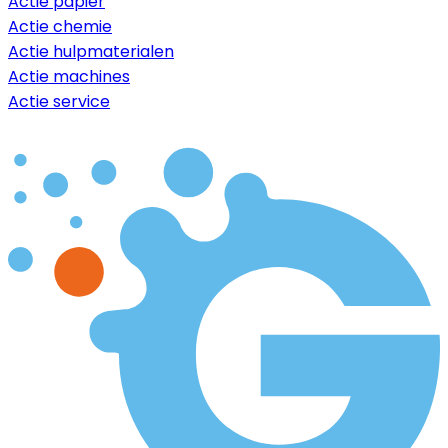
Actie papier
Actie chemie
Actie hulpmaterialen
Actie machines
Actie service