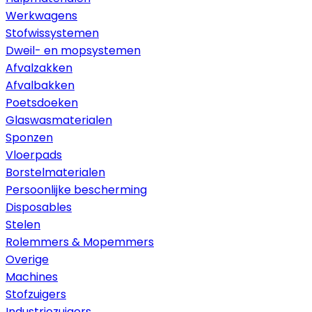
Werkwagens
Stofwissystemen
Dweil- en mopsystemen
Afvalzakken
Afvalbakken
Poetsdoeken
Glaswasmaterialen
Sponzen
Vloerpads
Borstelmaterialen
Persoonlijke bescherming
Disposables
Stelen
Rolemmers & Mopemmers
Overige
Machines
Stofzuigers
Industriezuigers