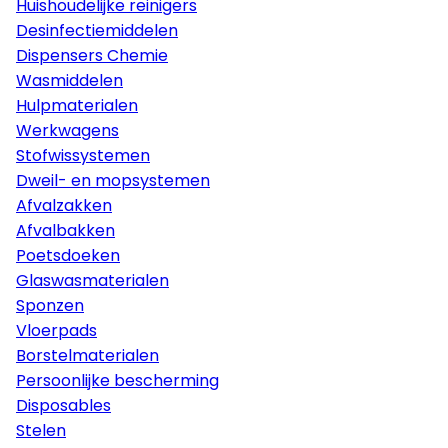
Huishoudelijke reinigers
Desinfectiemiddelen
Dispensers Chemie
Wasmiddelen
Hulpmaterialen
Werkwagens
Stofwissystemen
Dweil- en mopsystemen
Afvalzakken
Afvalbakken
Poetsdoeken
Glaswasmaterialen
Sponzen
Vloerpads
Borstelmaterialen
Persoonlijke bescherming
Disposables
Stelen