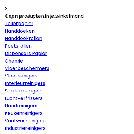
×
×
×
Papier
Geen producten in je winkelmand.
Toiletpapier
Handdoeken
Handdoekrollen
Poetsrollen
Dispensers Papier
Chemie
Vloerbeschermers
Vloerreinigers
Interieurreinigers
Sanitairreinigers
Luchtverfrissers
Handreinigers
Keukenreinigers
Vaatwasreinigers
Industriereinigers