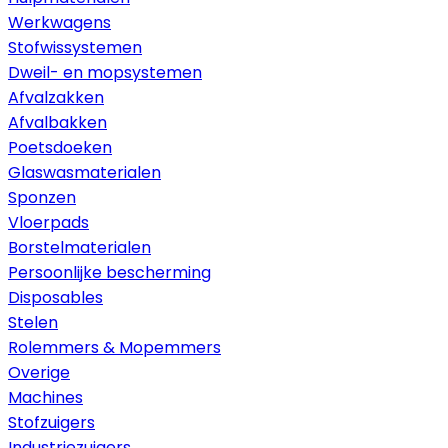
Werkwagens
Stofwissystemen
Dweil- en mopsystemen
Afvalzakken
Afvalbakken
Poetsdoeken
Glaswasmaterialen
Sponzen
Vloerpads
Borstelmaterialen
Persoonlijke bescherming
Disposables
Stelen
Rolemmers & Mopemmers
Overige
Machines
Stofzuigers
Industriezuigers