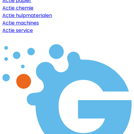
Actie papier
Actie chemie
Actie hulpmaterialen
Actie machines
Actie service