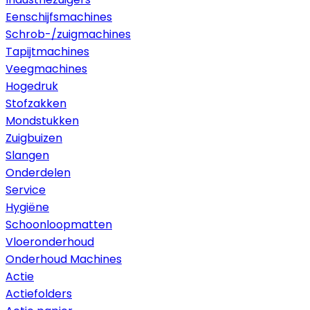
Eenschijfsmachines
Schrob-/zuigmachines
Tapijtmachines
Veegmachines
Hogedruk
Stofzakken
Mondstukken
Zuigbuizen
Slangen
Onderdelen
Service
Hygiëne
Schoonloopmatten
Vloeronderhoud
Onderhoud Machines
Actie
Actiefolders