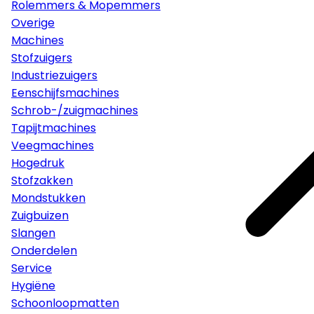
Rolemmers & Mopemmers
Overige
Machines
Stofzuigers
Industriezuigers
Eenschijfsmachines
Schrob-/zuigmachines
Tapijtmachines
Veegmachines
Hogedruk
Stofzakken
Mondstukken
Zuigbuizen
Slangen
Onderdelen
Service
Hygiëne
Schoonloopmatten